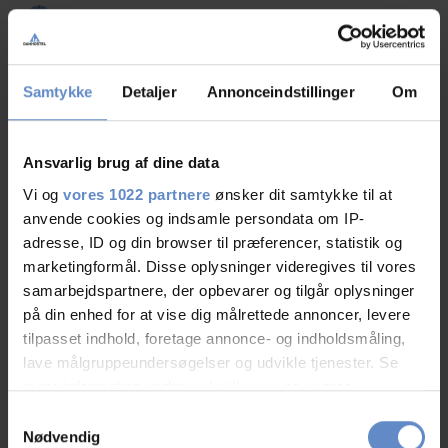
Borde/bænke/havemøbler
Bordtennis
Samtykke
Detaljer
Annonceindstillinger
Om
Legeplads
Ansvarlig brug af dine data
Vandrerhjems faciliteter
Vi og
vores 1022 partnere
ønsker dit samtykke til at
anvende cookies og indsamle persondata om IP-
Gratis wifi
adresse, ID og din browser til præferencer, statistik og
marketingformål. Disse oplysninger videregives til vores
Børnevenligt/familievenligt
samarbejdspartnere, der opbevarer og tilgår oplysninger
på din enhed for at vise dig målrettede annoncer, levere
tilpasset indhold, foretage annonce- og indholdsmåling,
Gratis parkering
lave målgruppeundersøgelser og udvikle tjenester. Se
mere information under
indstillinger
og i vores
Grill og grillplads
persondatapolitik. Du kan altid trække dit samtykke
Samtykkevalg
tilbage eller ændre indstillinger fra vores
Nødvendig
Gæstekøkken