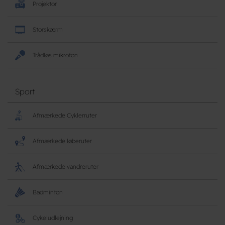
Projektor
Storskærm
Trådløs mikrofon
Sport
Afmærkede Cyklerruter
Afmærkede løberuter
Afmærkede vandreruter
Badminton
Cykeludlejning