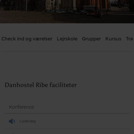
Danhostel Ribe
Check ind og værelser
Lejrskole
Grupper
Kursus
Træ
Brug for hjælp? Ring
+45 7542 0620
Søg
Danhostel Ribe faciliteter
Konference
Lydanlæg