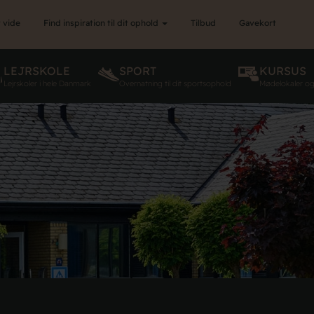
 vide
Find inspiration til dit ophold
Tilbud
Gavekort
LEJRSKOLE
SPORT
KURSUS
Lejrskoler i hele Danmark
Overnatning til dit sportsophold
Mødelokaler o