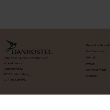
Book Hostels i ud
Om Danhostel
Kontakt
Danhostel Danmarks Vandrerhjem
Hovedkontoret
Presse
Vodroffsvej 32
Generelle vilkår
1900 Frederiksberg
Nyheder
CVR nr: 62568011