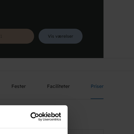
Vis værelser
Søg
Fester
Faciliteter
Priser