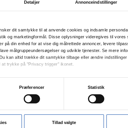
Detaljer
Annonceindstillinger
FRA PRIS
TIL PRIS
300,00 kr.
400,00 kr.
sker dit samtykke til at anvende cookies og indsamle personda
istik og marketingformål. Disse oplysninger videregives til vore
350,00 kr.
450,00 kr.
er på din enhed for at vise dig målrettede annoncer, levere tilpas
 lave målgruppeundersøgelser og udvikle tjenester. Se mere inf
380,00 kr.
475,00 kr.
Du kan altid trække dit samtykke tilbage eller ændre indstillinger
 at trykke på "Privacy trigger" ikonet.
425,00 kr.
525,00 kr.
så gerne:
sninger om din placering, der kan være nøjagtig inden for få me
525,00 kr.
555,00 kr.
Præferencer
Statistik
 baseret på en scanning af dens unikke karakteristika (fingerprin
620,00 kr.
650,00 kr.
ebsitet.
se vores indhold og annoncer, til at vise dig funktioner til sociale
oplysninger om din brug af vores hjemmeside med vores partnere i
ies
Tillad valgte