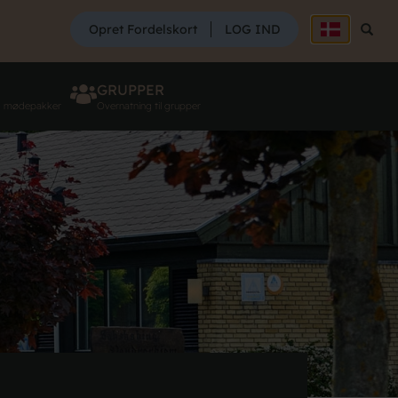
SØG
Opret Fordelskort
LOG IND
Søg
GRUPPER
g mødepakker
Overnatning til grupper