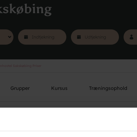
kskøbing
hostel Sakskøbing Priser
Grupper
Kursus
Træningsophold