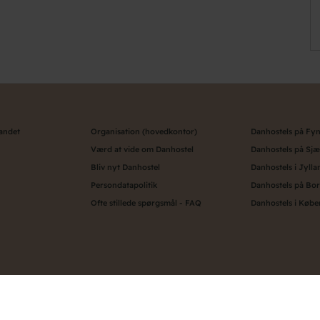
landet
Organisation (hovedkontor)
Danhostels på Fy
Værd at vide om Danhostel
Danhostels på Sjæ
Bliv nyt Danhostel
Danhostels i Jylla
Persondatapolitik
Danhostels på Bo
Ofte stillede spørgsmål - FAQ
Danhostels i Køb