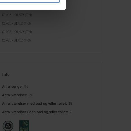
e oplysninger, du har givet
01/01 - 31/12 (Tid)
01/06 - 01/09 (Tid)
01/01 - 31/12 (Tid)
01/06 - 01/09 (Tid)
01/01 - 31/12 (Tid)
Info
Antal senge
96
Antal værelser
20
Antal værelser med bad og/eller toilet
18
Antal værelser uden bad og/eller toilet
2