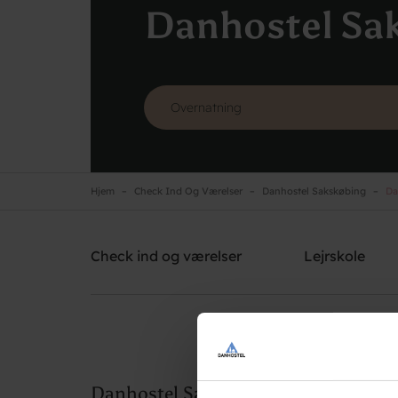
Danhostel Sa
Hjem
Check Ind Og Værelser
Danhostel Sakskøbing
Dan
Danhostel Sakskøbing
Brug for hjælp? Ring
+45 5470 4566
Check ind og værelser
Lejrskole
Danhostel Sakskøbing priser