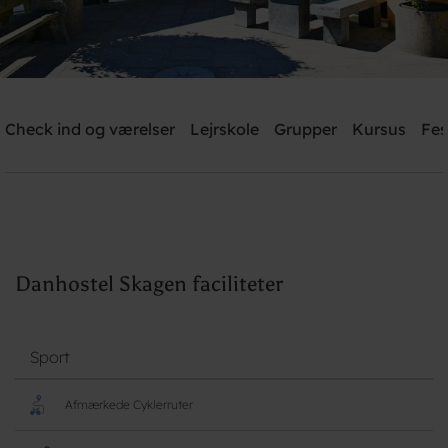
Danhostel Skagen
Check ind og værelser
Lejrskole
Grupper
Kursus
Fes
Brug for hjælp? Ring
+45 9844 2200
Søg
Danhostel Skagen faciliteter
Sport
Afmærkede Cyklerruter