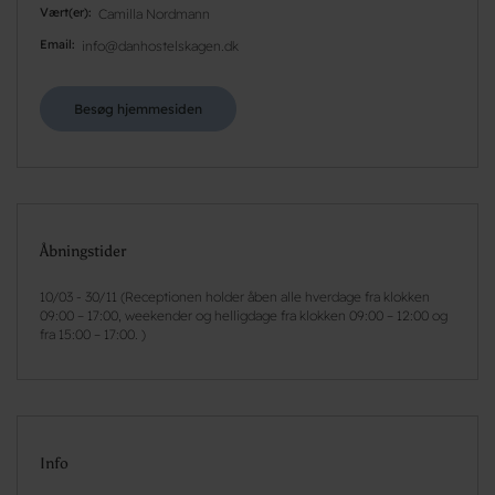
Vært(er)
Camilla Nordmann
Email
info@danhostelskagen.dk
Besøg hjemmesiden
Åbningstider
10/03 - 30/11 (Receptionen holder åben alle hverdage fra klokken
09:00 – 17:00, weekender og helligdage fra klokken 09:00 – 12:00 og
fra 15:00 – 17:00. )
Info