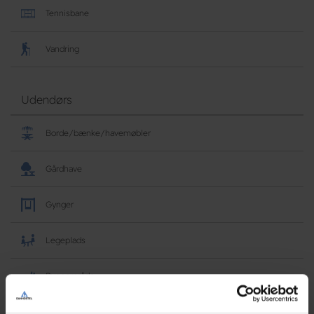
Tennisbane
Vandring
Udendørs
Borde/bænke/havemøbler
Gårdhave
Gynger
Legeplads
Rygeområde