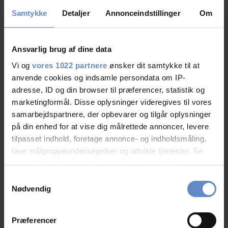
Vandrerhjems faciliteter
Samtykke
Detaljer
Annonceindstillinger
Om
Hunde er velkomne
Ansvarlig brug af dine data
Gratis wifi
Vi og
vores 1022 partnere
ønsker dit samtykke til at
anvende cookies og indsamle persondata om IP-
Bagage opbevaring
adresse, ID og din browser til præferencer, statistik og
marketingformål. Disse oplysninger videregives til vores
Barnestol tilgængelig
samarbejdspartnere, der opbevarer og tilgår oplysninger
på din enhed for at vise dig målrettede annoncer, levere
Børnevenligt/familievenligt
tilpasset indhold, foretage annonce- og indholdsmåling,
lave målgruppeundersøgelser og udvikle tjenester. Se
mere information under
indstillinger
og i vores
Gratis parkering
persondatapolitik. Du kan altid trække dit samtykke
Samtykkevalg
tilbage eller ændre indstillinger fra vores
Nødvendig
Grill og grillplads
"Cookiedeklaration", eller ved at trykke på "Privacy
trigger" ikonet.
Gæstekøkken
Præferencer