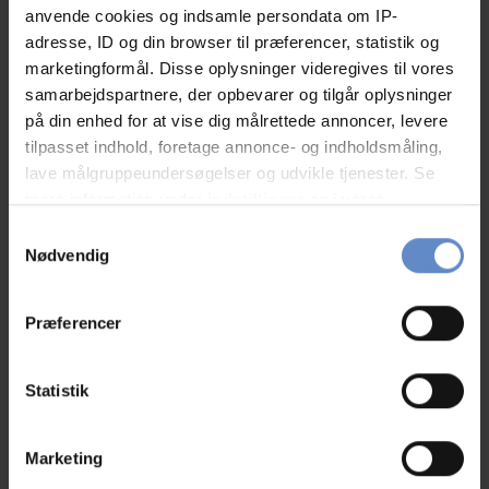
anvende cookies og indsamle persondata om IP-
På det ”rigtige” tidspunkt tilbyder vi gerne et ophold til en reduceret pris.
adresse, ID og din browser til præferencer, statistik og
marketingformål. Disse oplysninger videregives til vores
samarbejdspartnere, der opbevarer og tilgår oplysninger
på din enhed for at vise dig målrettede annoncer, levere
Faciliteter
tilpasset indhold, foretage annonce- og indholdsmåling,
lave målgruppeundersøgelser og udvikle tjenester. Se
mere information under
indstillinger
og i vores
Maks. antal konferencedeltagere
0
persondatapolitik. Du kan altid trække dit samtykke
Samtykkevalg
tilbage eller ændre indstillinger fra vores
Nødvendig
Antal værelser med bad og/eller toilet
12
"Cookiedeklaration", eller ved at trykke på "Privacy
trigger" ikonet.
Præferencer
Antal værelser uden bad og/eller toilet
12
Hvis du tillader det, vil vi også gerne:
Indsamle præcise oplysninger om din placering,
Statistik
der kan være nøjagtig inden for få meter
Pris
Identificere din enhed baseret på en scanning af
Marketing
dens unikke karakteristika (fingerprinting)