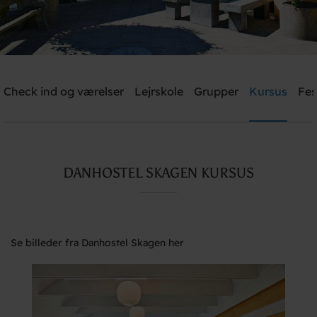
Check ind og værelser
Lejrskole
Grupper
Kursus
Fes
Send mig et tilbud
Danhostel Skagen
DANHOSTEL SKAGEN KURSUS
Brug for hjælp? Ring
+45 9844 2200
Se billeder fra Danhostel Skagen her