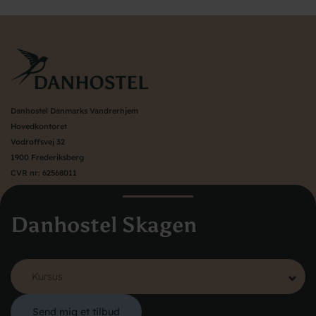
Danhostel Danmarks Vandrerhjem
Hovedkontoret
Vodroffsvej 32
1900 Frederiksberg
CVR nr: 62568011
Book Hostels i udlandet
Danhostel Skagen
Om Danhostel
Kontakt
Presse
Generelle vilkår
Nyheder
Send mig et tilbud