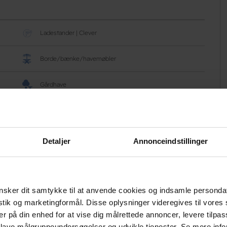
Ladestander | Clever
Borde/bænke/havemøbler
Gårdhave
Pentanque
Shelters
Detaljer
Annonceindstillinger
sker dit samtykke til at anvende cookies og indsamle personda
Gratis wifi
istik og marketingformål. Disse oplysninger videregives til vore
er på din enhed for at vise dig målrettede annoncer, levere tilpas
Bagage opbevaring
 lave målgruppeundersøgelser og udvikle tjenester. Se mere inf