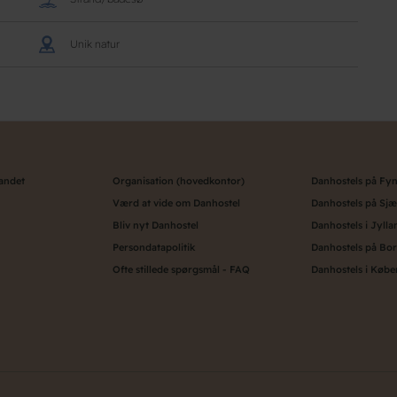
Unik natur
landet
Organisation (hovedkontor)
Danhostels på Fy
Værd at vide om Danhostel
Danhostels på Sjæ
Bliv nyt Danhostel
Danhostels i Jylla
Persondatapolitik
Danhostels på Bo
Ofte stillede spørgsmål - FAQ
Danhostels i Køb