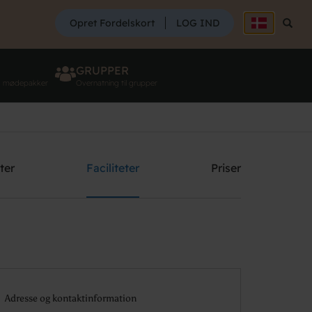
SØG
Opret Fordelskort
LOG IND
Søg
GRUPPER
g mødepakker
Overnatning til grupper
Søg
ter
Faciliteter
Priser
Adresse og kontaktinformation