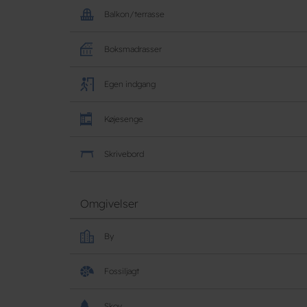
Balkon/terrasse
Boksmadrasser
Egen indgang
Køjesenge
Skrivebord
Omgivelser
By
Fossiljagt
Skov