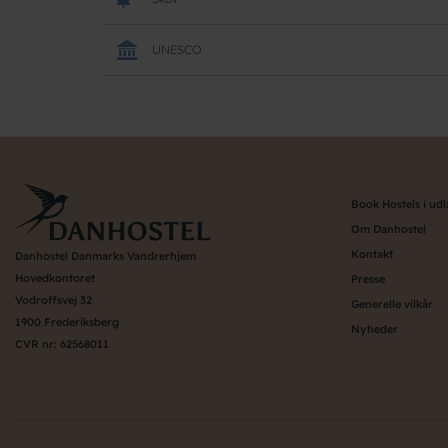
UNESCO
Book Hostels i ud
Om Danhostel
Kontakt
Danhostel Danmarks Vandrerhjem
Hovedkontoret
Presse
Vodroffsvej 32
Generelle vilkår
1900 Frederiksberg
Nyheder
CVR nr: 62568011