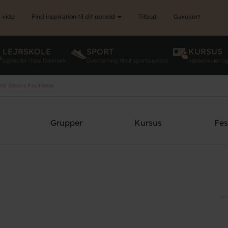
 vide
Find inspiration til dit ophold
Tilbud
Gavekort
LEJRSKOLE
SPORT
KURSUS
Lejrskoler i hele Danmark
Overnatning til dit sportsophold
Mødelokaler o
l Stevns Faciliteter
Grupper
Kursus
Fes