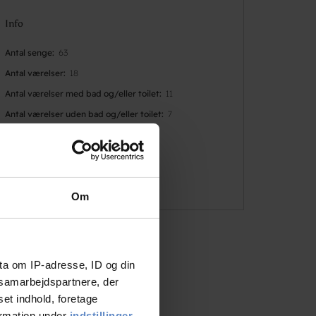
Info
Antal senge
63
Antal værelser
18
Antal værelser med bad og/eller toilet
11
Antal værelser uden bad og/eller toilet
7
Om
ta om IP-adresse, ID og din
s samarbejdspartnere, der
set indhold, foretage
ormation under
indstillinger