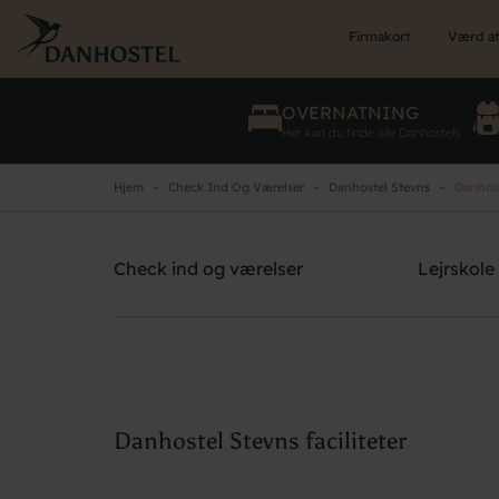
Skip
to
Firmakort
Værd at
main
content
OVERNATNING
Her kan du finde alle Danhostels
Hjem
Check Ind Og Værelser
Danhostel Stevns
Danhoste
Danhostel Stevns
Brug for hjælp? Ring
+45 5650 2022
Check ind og værelser
Lejrskole
Danhostel Stevns faciliteter