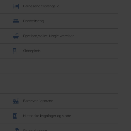
Barneseng tilgængelig
Dobbeltseng
Eget bad/toilet, Nogle værelser
Siddeplads
Børnevenlig strand
Historiske bygninger og slotte
Strand/badesø