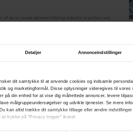
gen af de to havde dermed erfaring indenfor branchen ved
ger, passion og drivkraft for at starte deres eget, står
jem, vi ønskede os en arbejdsplads hvor to dage aldrig var ens,
, og det har vi fået!”
Detaljer
Annonceindstillinger
sker dit samtykke til at anvende cookies og indsamle personda
istik og marketingformål. Disse oplysninger videregives til vore
er på din enhed for at vise dig målrettede annoncer, levere tilpas
kommentarer.
 lave målgruppeundersøgelser og udvikle tjenester. Se mere inf
Du kan altid trække dit samtykke tilbage eller ændre indstillinger
 at trykke på "Privacy trigger" ikonet.
så gerne: