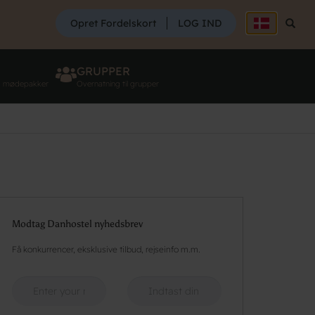
SØG
Opret Fordelskort
LOG IND
Søg
GRUPPER
g mødepakker
Overnatning til grupper
Modtag Danhostel nyhedsbrev
Få konkurrencer, eksklusive tilbud, rejseinfo m.m.