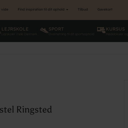
 vide
Find inspiration til dit ophold
Tilbud
Gavekort
LEJRSKOLE
SPORT
KURSUS
Lejrskoler i hele Danmark
Overnatning til dit sportsophold
Mødelokaler o
tel Ringsted