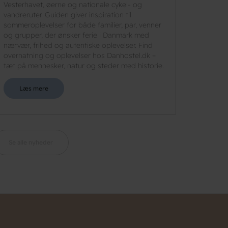
Vesterhavet, øerne og nationale cykel- og
vandreruter. Guiden giver inspiration til
sommeroplevelser for både familier, par, venner
og grupper, der ønsker ferie i Danmark med
nærvær, frihed og autentiske oplevelser. Find
overnatning og oplevelser hos Danhostel.dk –
tæt på mennesker, natur og steder med historie.
Læs mere
Se alle nyheder
n