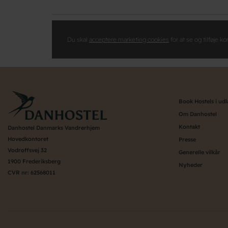
Du skal
acceptere marketing cookies
for at se og tilføje 
Book Hostels i ud
Om Danhostel
Kontakt
Danhostel Danmarks Vandrerhjem
Hovedkontoret
Presse
Vodroffsvej 32
Generelle vilkår
1900 Frederiksberg
Nyheder
CVR nr: 62568011