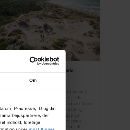
Sommerguide til Danmark. Ferie,
oplevelser og inspiration
Om
Andreas Mielow Haastrup
Oplev den danske sommer med inspiration til
ferie, weekendophold og oplevelser i hele
landet. I denne sommerguide til Danmark finder
ta om IP-adresse, ID og din
du tips til strandferie, storbyferie, vandring,
cykelferie, familieoplevelser og hyggelige
s samarbejdspartnere, der
sommerbyer tæt på natur, kultur og lokale
set indhold, foretage
oplevelser. Fra Copenhagen og Aarhus til
ormation under
indstillinger