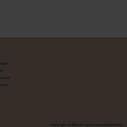
n
lland
nd
rnholm
enhavn
Copyright © 2026 All rights reserved Danhostel