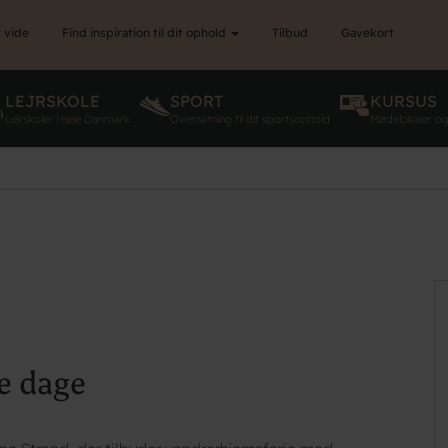
 vide
Find inspiration til dit ophold
Tilbud
Gavekort
LEJRSKOLE
SPORT
KURSUS
Lejrskoler i hele Danmark
Overnatning til dit sportsophold
Mødelokaler o
e dage