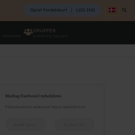
SØG
Opret Fordelskort
LOG IND
Søg
GRUPPER
g mødepakker
Overnatning til grupper
Modtag Danhostel nyhedsbrev
Få konkurrencer, eksklusive tilbud, rejseinfo m.m.