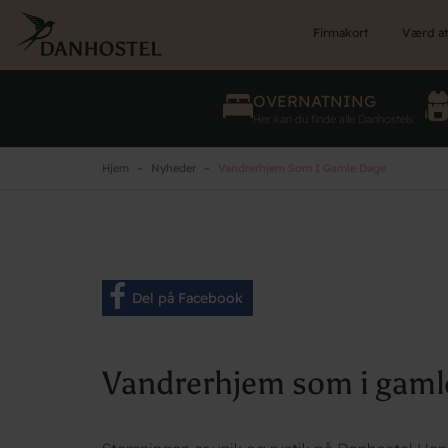
Skip
to
Firmakort
Værd at
main
content
OVERNATNING
Her kan du finde alle Danhostels
Hjem
Nyheder
Vandrerhjem Som I Gamle Dage
Del på Facebook
Vandrerhjem som i gaml