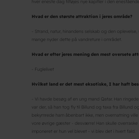
hver eneste dag tilføjes nye kapitler i den eneståen
Hvad er den største attraktion i jeres område?
- Strand, natur, hinandens selskab og den oplevelse,
mange nyder dette på vandreture i området.
Hvad er efter jeres mening den mest oversete at
- Fuglelivet
Hvilket land er det mest eksotiske, I har haft be
- Vi havde besøg af en ung mand Qatar. Han ringede 
var der, så han tog fly til Billund og taxa fra Billun
bekymrede ham åbenbart ikke, men overnatning ville ha
vore øvrige gæster - desværre! Han skulle overraske 
imponeret er hun vel blevet - vi blev det i hvert fald.