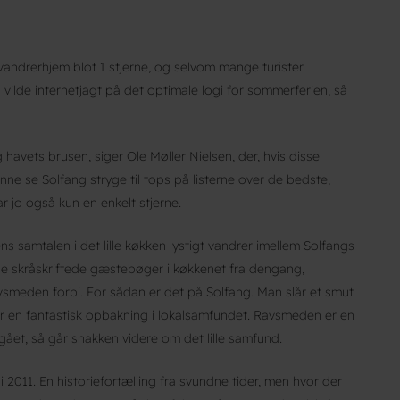
andrerhjem blot 1 stjerne, og selvom mange turister
n vilde internetjagt på det optimale logi for sommerferien, så
 havets brusen, siger Ole Møller Nielsen, der, hvis disse
unne se Solfang stryge til tops på listerne over de bedste,
 jo også kun en enkelt stjerne.
 samtalen i det lille køkken lystigt vandrer imellem Solfangs
e skråskriftede gæstebøger i køkkenet fra dengang,
smeden forbi. For sådan er det på Solfang. Man slår et smut
der en fantastisk opbakning i lokalsamfundet. Ravsmeden er en
 gået, så går snakken videre om det lille samfund.
2011. En historiefortælling fra svundne tider, men hvor der