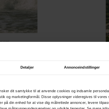
brusen
eneste af sin slags i Danmark, viser værten rundt i det rustikke
d køjer samt en lille gang til et anneks, der udstråler en
e værelser.
Detaljer
Annonceindstillinger
ed gæsterne i fællesstuen
atis kaffe og wienerbrød fra Købmand Hansen. Vi kan se, at
sker dit samtykke til at anvende cookies og indsamle personda
rhjemsferie på, hvor der om aftenen hygges, snakkes og
istik og marketingformål. Disse oplysninger videregives til vore
 fra stearinlys på det store langbord op på de små borde
er på din enhed for at vise dig målrettede annoncer, levere tilpas
 lave målgruppeundersøgelser og udvikle tjenester. Se mere inf