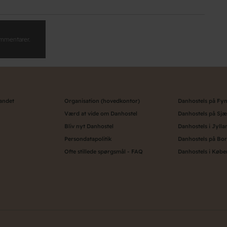
kommentarer.
landet
Organisation (hovedkontor)
Danhostels på Fy
Værd at vide om Danhostel
Danhostels på Sjæ
Bliv nyt Danhostel
Danhostels i Jylla
Persondatapolitik
Danhostels på Bo
Ofte stillede spørgsmål - FAQ
Danhostels i Køb