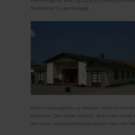
Stemningen er unik og rustik på Danhostel Hen
traditioner fra gamle dage
Mellem campingplads og iskiosker, moderne sommerhuse
tidslomme. Den hedder Solfang, og er under navnet 
der leverer vandrerhjemshygge krydret med unikt fæ