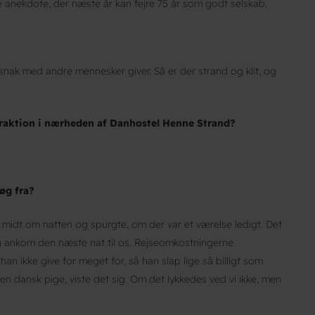
de anekdote, der næste år kan fejre 75 år som godt selskab.
 snak med andre mennesker giver. Så er der strand og klit, og
traktion i nærheden af Danhostel Henne Strand?
søg fra?
midt om natten og spurgte, om der var et værelse ledigt. Det
d og ankom den næste nat til os. Rejseomkostningerne
n ikke give for meget for, så han slap lige så billigt som
en dansk pige, viste det sig. Om det lykkedes ved vi ikke, men