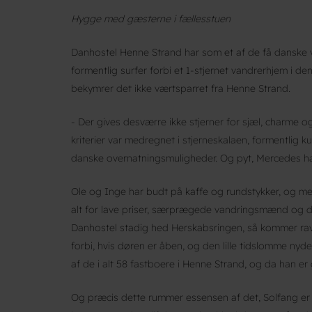
Hygge med gæsterne i fællesstuen
Danhostel Henne Strand har som et af de få danske v
formentlig surfer forbi et 1-stjernet vandrerhjem i de
bekymrer det ikke værtsparret fra Henne Strand.
- Der gives desværre ikke stjerner for sjæl, charme og
kriterier var medregnet i stjerneskalaen, formentlig k
danske overnatningsmuligheder. Og pyt, Mercedes har
Ole og Inge har budt på kaffe og rundstykker, og mens
alt for lave priser, særprægede vandringsmænd og d
Danhostel stadig hed Herskabsringen, så kommer rav
forbi, hvis døren er åben, og den lille tidslomme ny
af de i alt 58 fastboere i Henne Strand, og da han er
Og præcis dette rummer essensen af det, Solfang er i 