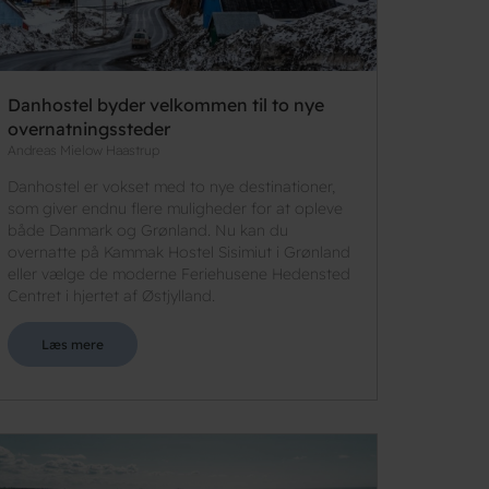
Danhostel byder velkommen til to nye
overnatningssteder
Andreas Mielow Haastrup
Danhostel er vokset med to nye destinationer,
som giver endnu flere muligheder for at opleve
både Danmark og Grønland. Nu kan du
overnatte på Kammak Hostel Sisimiut i Grønland
eller vælge de moderne Feriehusene Hedensted
Centret i hjertet af Østjylland.
Læs mere