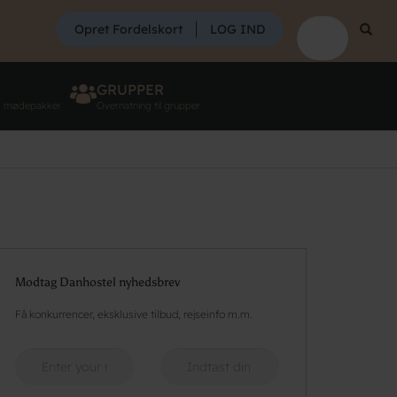
SØG
Opret Fordelskort
LOG IND
Søg
GRUPPER
g mødepakker
Overnatning til grupper
Modtag Danhostel nyhedsbrev
Få konkurrencer, eksklusive tilbud, rejseinfo m.m.