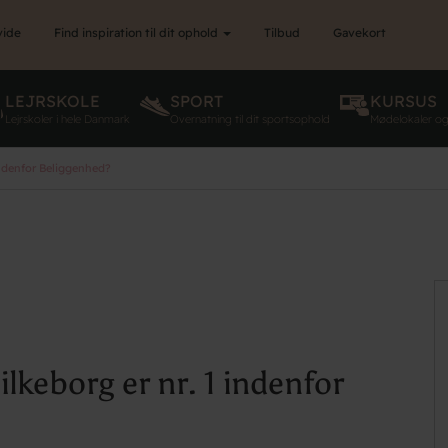
vide
Find inspiration til dit ophold
Tilbud
Gavekort
LEJRSKOLE
SPORT
KURSUS
Lejrskoler i hele Danmark
Overnatning til dit sportsophold
Mødelokaler o
Indenfor Beliggenhed?
lkeborg er nr. 1 indenfor