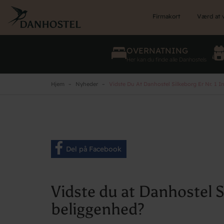
Skip
to
Firmakort
Værd at 
main
content
OVERNATNING
Her kan du finde alle Danhostels
Hjem
Nyheder
Vidste Du At Danhostel Silkeborg Er Nr. 1 
Del på Facebook
Vidste du at Danhostel Si
beliggenhed?