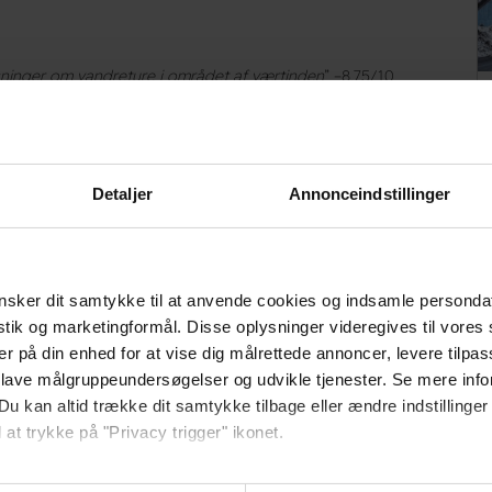
ysninger om vandreture i området af værtinden
” –8,75/10
 tage afsted som vennepar. Dejlig have.
” – 8,50/10
Detaljer
Annonceindstillinger
gt personale, dejlige faciliteter, god service, fantastisk
e kommer tilbage til og anbefaler til andre
” – 8,75/10
sker dit samtykke til at anvende cookies og indsamle personda
 dejligt vandrerhjem. Skønt beliggende ned til åen og tak fordi
istik og marketingformål. Disse oplysninger videregives til vore
ghed ved bestilling og ankomst. Da vi skulle hjem søndag viste
er på din enhed for at vise dig målrettede annoncer, levere tilpas
 Hold da op det var en skøn oplevelse. Tak for det hele, vi
 lave målgruppeundersøgelser og udvikle tjenester. Se mere inf
il andre. Mange venlige hilsner fra os 10. Hanne
” - 10/10
Du kan altid trække dit samtykke tilbage eller ændre indstillinger
 at trykke på "Privacy trigger" ikonet.
ninger
her.
så gerne: