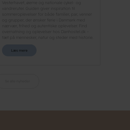
Vesterhavet, øerne og nationale cykel- og
vandreruter. Guiden giver inspiration til
sommeroplevelser for både familier, par, venner
og grupper, der ønsker ferie i Danmark med
nærvær, frihed og autentiske oplevelser. Find
overnatning og oplevelser hos Danhostel.dk –
tæt på mennesker, natur og steder med historie.
Læs mere
Se alle nyheder
n