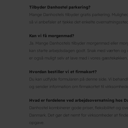
Tilbyder Danhostel parkering?
Mange Danhostels tilbyder gratis parkering. Muligheder
så vi anbefaler at tjekke det enkelte overnatningssted
Kan vi få morgenmad?
Ja. Mange Danhostels tilbyder morgenmad eller mor
kan starte arbejdsdagen godt. Snak med værten og de
er også muligt selv at lave mad i vores gæstekøkken
Hvordan bestiller vi et firmakort?
Du kan udfylde formularen på denne side. Vi behandl
og sender information om firmakortet til virksomhed
Hvad er fordelene ved arbejdsovernatning hos D
Danhostel kombinerer gode priser, fleksibilitet og ov
Danmark. Det gør det nemt for virksomheder at find
opgave.