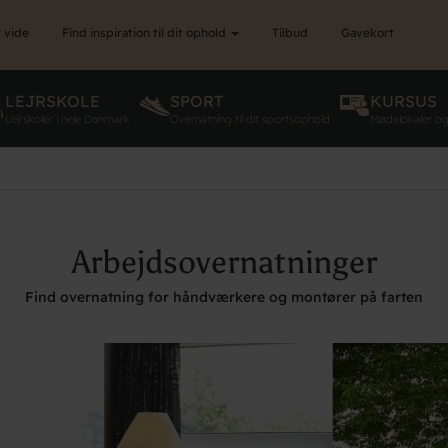
 vide
Find inspiration til dit ophold
Tilbud
Gavekort
LEJRSKOLE
SPORT
KURSUS
Lejrskoler i hele Danmark
Overnatning til dit sportsophold
Mødelokaler o
Arbejdsovernatninger
Find overnatning for håndværkere og montører på farten