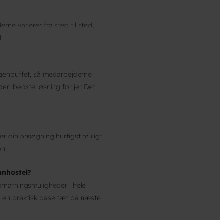
ne varierer fra sted til sted,
.
genbuffet, så medarbejderne
n bedste løsning for jer. Det
.
er din ansøgning hurtigst muligt
en.
anhostel?
ernatningsmuligheder i hele
e en praktisk base tæt på næste