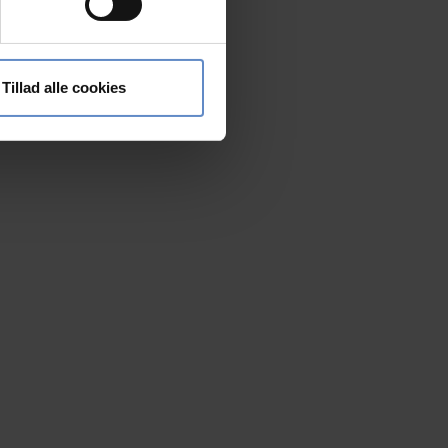
 medier og til at analysere
nden for sociale medier,
Tillad alle cookies
e oplysninger, du har givet