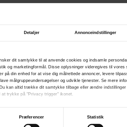
om Danhostel
Detaljer
Annonceindstillinger
r, som giver 10 % rabat på
 virksomhedens medarbejdere
sker dit samtykke til at anvende cookies og indsamle personda
istik og marketingformål. Disse oplysninger videregives til vore
er på din enhed for at vise dig målrettede annoncer, levere tilpas
æver hverken abonnement eller
 lave målgruppeundersøgelser og udvikle tjenester. Se mere inf
Du kan altid trække dit samtykke tilbage eller ændre indstillinger
 at trykke på "Privacy trigger" ikonet.
r forbundet med firmakortet.
så gerne:
sninger om din placering, der kan være nøjagtig inden for få me
Præferencer
Statistik
 baseret på en scanning af dens unikke karakteristika (fingerprin
ort. Kortet benyttes ofte af