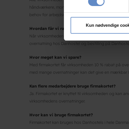
Dine valg anvendes på hele w
håndværkere, montører, teknikere, konsulenter og a
behov for arbejdsovernatning.
Vi bruger cookies til at tilpas
vores trafik. Vi deler også 
Kun nødvendige cook
Hvordan får vi rabatten?
annonceringspartnere og anal
Når virksomheden har fået oprettet et firmakort, kan
dem, eller som de har indsaml
overnatning hos Danhostel og bestilling på Danhoste
Hvor meget kan vi spare?
Med firmakortet får virksomheden 10 % rabat på ove
med mange overnatninger kan det give en mærkbar b
Kan flere medarbejdere bruge firmakortet?
Ja. Firmakortet er knyttet til virksomheden og kan a
virksomhedens overnatninger.
Hvor kan vi bruge firmakortet?
Firmakortet kan bruges hos Danhostels i hele Danma