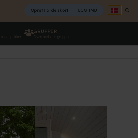
SØG
Opret Fordelskort
LOG IND
Søg
GRUPPER
g mødepakker
Overnatning til grupper