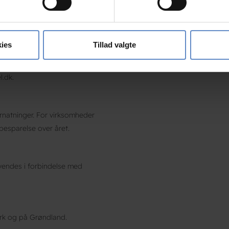
ebsitet.
ndre medarbejdere, der har
se vores indhold og annoncer, til at vise dig funktioner til sociale
oplysninger om din brug af vores hjemmeside med vores partnere i
ies
Tillad valgte
ysepartnere. Vores partnere kan kombinere disse data med andr
 rabatten benyttes ved
et fra din brug af deres tjenester.
l.dk.
rnatninger. For virksomheder
esparelse over året.
nvendes i forbindelse med
rk og på Grøndland.