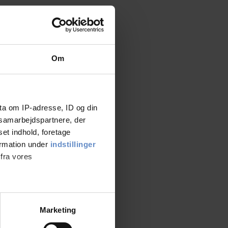
Om
ta om IP-adresse, ID og din
s samarbejdspartnere, der
set indhold, foretage
ormation under
indstillinger
 fra vores
ter
Marketing
ting)