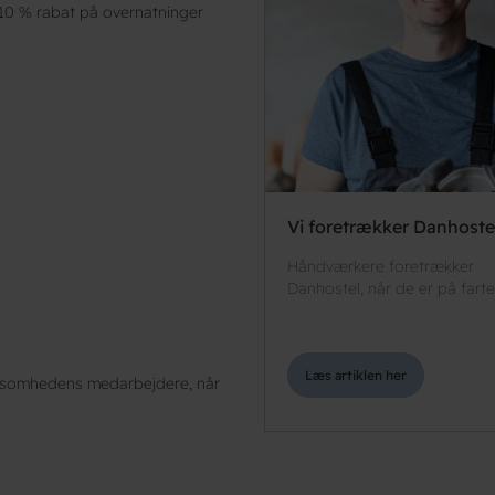
 10 % rabat på overnatninger
Vi foretrækker Danhoste
Håndværkere foretrækker
Danhostel, når de er på farte
Læs artiklen her
irksomhedens medarbejdere, når