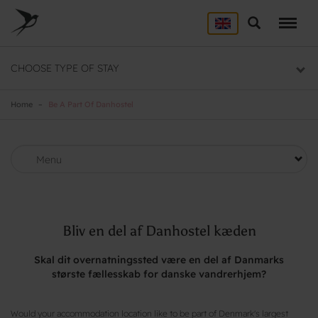
Skip
to
Search
ACCOMMODATION
main
content
Here you will find a list of all our hostels
CHOOSE TYPE OF STAY
GROUP DEALS
Group section
Home
Be A Part Of Danhostel
BACKPACKER
Backpacker section
Menu
Bliv en del af Danhostel kæden
Skal dit overnatningssted være en del af Danmarks
største fællesskab for danske vandrerhjem?
Would your accommodation location like to be part of Denmark's largest