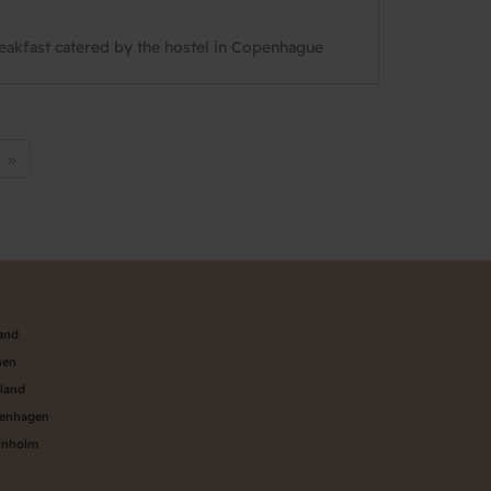
breakfast catered by the hostel in Copenhague
t
Last
»
e
page
land
nen
aland
penhagen
rnholm