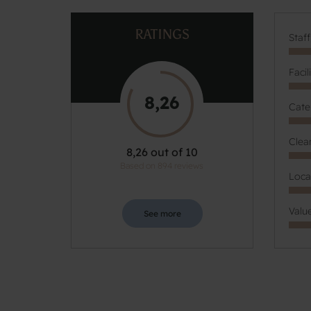
RATINGS
Staf
Facil
8,26
Cate
Clea
8,26 out of 10
Based on 894 reviews
Loca
Valu
See more