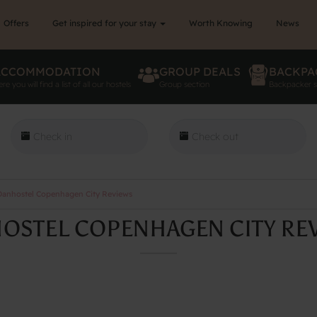
Offers
Get inspired for your stay
Worth Knowing
News
ACCOMMODATION
GROUP DEALS
BACKPA
re you will find a list of all our hostels
Group section
Backpacker s
anhostel Copenhagen City Reviews
OSTEL COPENHAGEN CITY RE