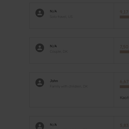
N/A
9,17
Solo travel, US
N/A
7,50
Couple, DK
John
6,67
Family with children, DK
Kaot
N/A
5,83