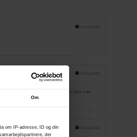
07.Aug.2026
07.Aug.2026
it scared to fall out in the night. Or else was
Om
n Copenhagen.
ta om IP-adresse, ID og din
07.Aug.2026
s samarbejdspartnere, der