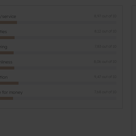
f/service
8,97 out of 10
ities
8,12 out of 10
ring
7,83 out of 10
nliness
8,06 out of 10
tion
9,47 out of 10
e for money
7,68 out of 10