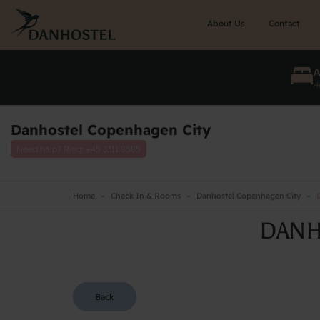
Skip
to
About Us
Contact
main
content
He
Danhostel Copenhagen City
Need help? Ring:
+45 3311 8585
Home
Check In & Rooms
Danhostel Copenhagen City
D
DANH
Back