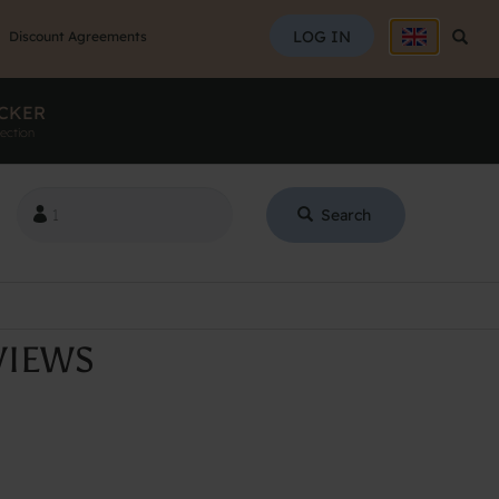
SEAR
LOG IN
Searc
Discount Agreements
CKER
ection
Search
VIEWS