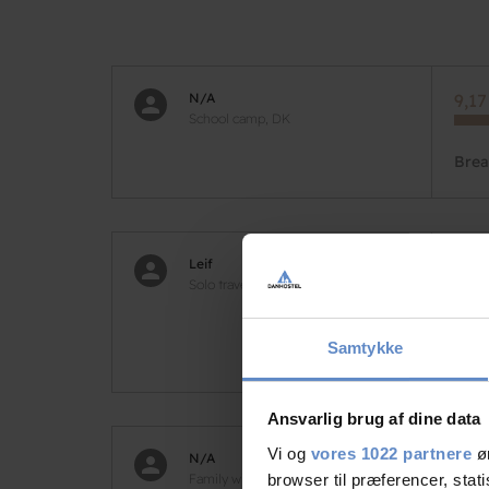
N/A
9,17
School camp, DK
Brea
Leif
9,58
Solo travel, SE
The o
Samtykke
very
Ansvarlig brug af dine data
Vi og
vores 1022 partnere
øn
N/A
8,33
Family with children, SE
browser til præferencer, stat