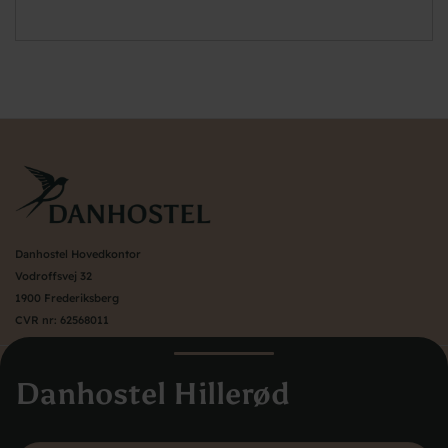
Danhostel Hovedkontor
Vodroffsvej 32
1900 Frederiksberg
CVR nr: 62568011
About Danhostel
Danhostel Hillerød
Youth hostels abroad
Worth knowing - Hosteling
FAQ