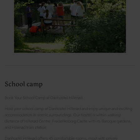
School camp
Book Your School Camp at Danhostel Hillerød.
Hold your school camp at Danhostel Hillerød and enjoy unique and exciting
accommodation in scenic surroundings. Our hostel is within walking
distance of Hillerød Centre, Frederiksborg Castle with its Baroque gardens,
and Hillerød train station.
Danhostel Hillerød offers 45 comfortable rooms, most with private