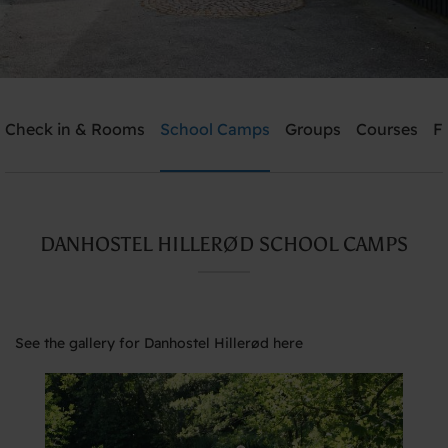
Check in & Rooms
School Camps
Groups
Courses
Fa
Send me an offer
Danhostel Hillerød
DANHOSTEL HILLERØD SCHOOL CAMPS
Need help? Ring:
+45 4826 1986
See the gallery for Danhostel Hillerød here