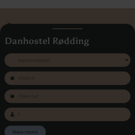
Danhostel Rødding
Danhostel Hovedkontor
Vodroffsvej 32
1900 Frederiksberg
CVR nr: 62568011
About Danhostel
Youth hostels abroad
Worth knowing - Hosteling
FAQ
Online Gallery
Danhostels in Jutland
Show rooms
Privacy Policy
Copyright © 2026 All rights reserved Danhostel