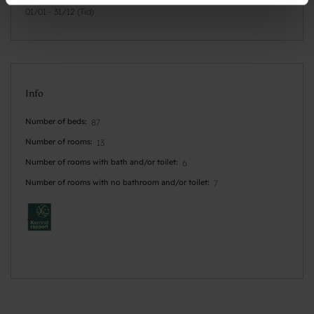
01/01 - 31/12 (Tid)
Info
Number of beds
87
Number of rooms
13
Number of rooms with bath and/or toilet
6
Number of rooms with no bathroom and/or toilet
7