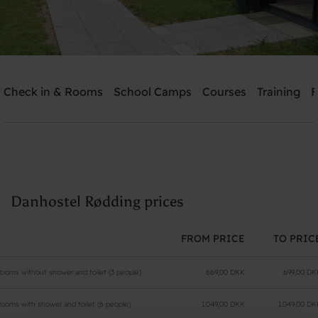
Danhostel Rødding
Check in & Rooms
School Camps
Courses
Training
F
Need help? Ring:
+45 7384 5400
Search
Danhostel Rødding prices
FROM PRICE
TO PRIC
ooms without shower and toilet (3 people)
669,00 DKK
699,00 DK
ooms with shower and toilet (6 people)
1.049,00 DKK
1.049,00 DK