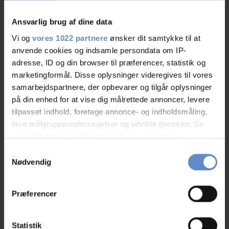
Hostel Facilities
Ansvarlig brug af dine data
Vi og
vores 1022 partnere
ønsker dit samtykke til at
Free parking
anvende cookies og indsamle persondata om IP-
adresse, ID og din browser til præferencer, statistik og
TV-lounge
marketingformål. Disse oplysninger videregives til vores
samarbejdspartnere, der opbevarer og tilgår oplysninger
Laundry
på din enhed for at vise dig målrettede annoncer, levere
tilpasset indhold, foretage annonce- og indholdsmåling,
lave målgruppeundersøgelser og udvikle tjenester. Se
Address and contact info
mere information under
indstillinger
og i vores
persondatapolitik. Du kan altid trække dit samtykke
Samtykkevalg
Address
Præstegårdsvej 16-18, 4760 Vordingborg
tilbage eller ændre indstillinger fra vores
Nødvendig
Telephone
+45 5185 2455
"Cookiedeklaration", eller ved at trykke på "Privacy
trigger" ikonet.
Host(ess)
TAMU CENTER VORDINGBORG
Præferencer
Email
vordingborg@danhostel.dk
Hvis du tillader det, vil vi også gerne:
Indsamle præcise oplysninger om din placering,
Statistik