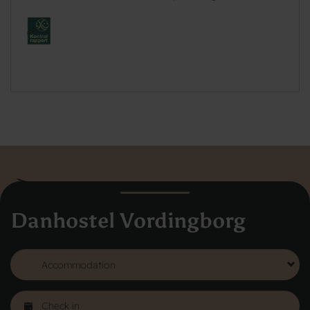
Danhostel Vordingborg
Danhostel Hovedkontor
Vodroffsvej 32
1900 Frederiksberg
CVR nr: 62568011