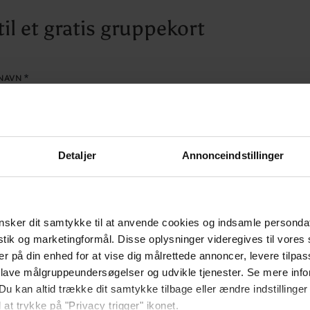
il et gratis gruppekort
NAVN
Detaljer
Annonceindstillinger
sker dit samtykke til at anvende cookies og indsamle personda
VN
istik og marketingformål. Disse oplysninger videregives til vore
er på din enhed for at vise dig målrettede annoncer, levere tilpas
 lave målgruppeundersøgelser og udvikle tjenester. Se mere inf
Du kan altid trække dit samtykke tilbage eller ændre indstillinger
 at trykke på "Privacy trigger" ikonet.