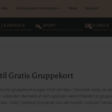
 vide
Find inspiration til dit ophold
Tilbud
Gavekort
LEJRSKOLE
SPORT
KURSUS
Lejrskoler i hele Danmark
Overnatning til dit sportsophold
Mødelokaler o
til Gratis Gruppekort
ostel gruppekort bruges stort set ikke i Danmark mere, du b
i udlandet. Bemærk at det også kan være tilfældet at gruppe
eks. i hele Tyskland (forhør jer hos det hostel i udlanet I øns