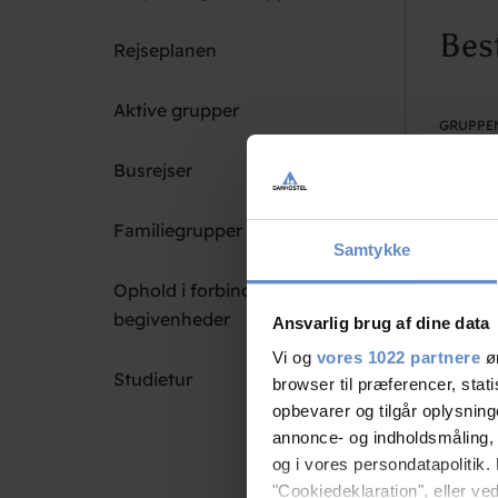
Best
Rejseplanen
Aktive grupper
GRUPPE
Busrejser
Familiegrupper
EMAIL
Samtykke
Ophold i forbindelse med
begivenheder
Ansvarlig brug af dine data
Vi og
vores 1022 partnere
øn
ATT. NA
Studietur
browser til præferencer, stat
opbevarer og tilgår oplysning
annonce- og indholdsmåling,
og i vores persondatapolitik. 
"Cookiedeklaration", eller ved
ADRESSE