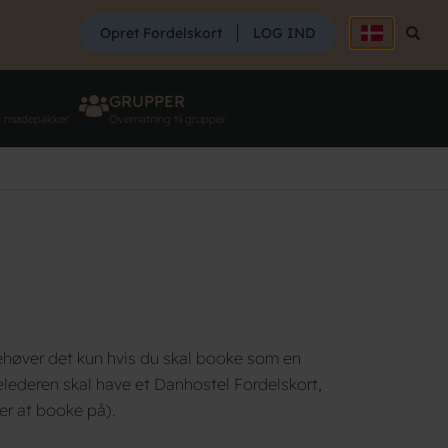
SØG
Opret Fordelskort
LOG IND
Søg
GRUPPER
g mødepakker
Overnatning til grupper
ehøver det kun hvis du skal booke som en
lederen skal have et Danhostel Fordelskort,
ker at booke på).