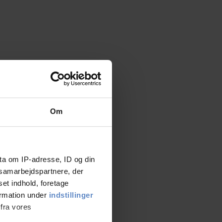
Om
ta om IP-adresse, ID og din
s samarbejdspartnere, der
set indhold, foretage
ormation under
indstillinger
 fra vores