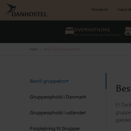
Skip
to
Firmakort
Værd at
main
content
OVERNATNING
Her kan du finde alle Danhostels
Hjem
Bestil Gratis Gruppekort
Bestil gruppekort
Bes
Gruppeophold i Danmark
Et Danh
gruppe 
Gruppeophold i udlandet
gælder 
Forplejning til Grupper