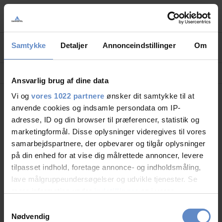
Skip
to
Søg
LEJRSKOLE
main
content
Lejrskoler i hele Danmark
Samtykke
Detaljer
Annonceindstillinger
Om
CHOOSE TYPE OF STAY
SPORT
Overnatning til dit sportsophold
Hjem
Rejseplanen
Ansvarlig brug af dine data
Vi og
vores 1022 partnere
ønsker dit samtykke til at
KURSUS
Mødelokaler og mødepakker
anvende cookies og indsamle persondata om IP-
Menu
adresse, ID og din browser til præferencer, statistik og
marketingformål. Disse oplysninger videregives til vores
GRUPPER
samarbejdspartnere, der opbevarer og tilgår oplysninger
Overnatning til grupper
Rejseplanen
på din enhed for at vise dig målrettede annoncer, levere
tilpasset indhold, foretage annonce- og indholdsmåling,
Find vej til de 32 gruppercertificerede Danhostels i Danmark.
lave målgruppeundersøgelser og udvikle tjenester. Se
mere information under
indstillinger
og i vores
Ankommer du ikke i egen bil, kan du med fordel planlægge din transport til
persondatapolitik. Du kan altid trække dit samtykke
vandrerhjemmet med Rejseplanen.
Samtykkevalg
tilbage eller ændre indstillinger fra vores
Nødvendig
Planlæg din rute her