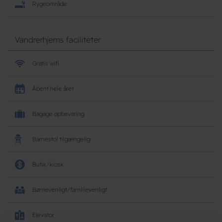
Rygeområde
Vandrerhjems faciliteter
Gratis wifi
Åbent hele året
Bagage opbevaring
Barnestol tilgængelig
Butik/kiosk
Børnevenligt/familievenligt
Elevator