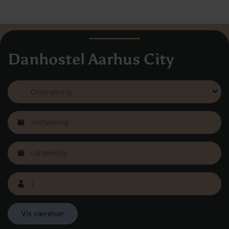
Danhostel Aarhus City
Danhostel Danmarks Vandrerhjem
Hovedkontoret
Vodroffsvej 32
1900 Frederiksberg
CVR nr: 62568011
Book Hostels i udlandet
Om Danhostel
Kontakt
Presse
Vis værelser
Generelle vilkår
Nyheder