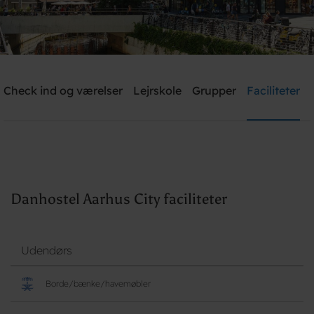
Danhostel Aarhus City
Check ind og værelser
Lejrskole
Grupper
Faciliteter
Brug for hjælp? Ring
+45 8610 1020
Søg
Danhostel Aarhus City faciliteter
Udendørs
Borde/bænke/havemøbler