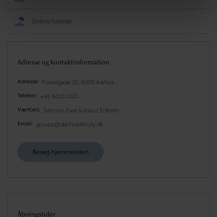
Strand/badesø
Adresse og kontaktinformation
Adresse
Fiskergade 10, 8000 Aarhus
Telefon
+45 8610 1020
Vært(er)
Samson Evar & Klaus Eriksen
Email
groups@danhostelcity.dk
Besøg hjemmesiden
Åbningstider