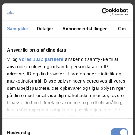
Gæstekøkken
Handicap venligt
Samtykke
Detaljer
Annonceindstillinger
Om
Tv-stue
Ansvarlig brug af dine data
Vaskeri
Vi og
vores 1022 partnere
ønsker dit samtykke til at
anvende cookies og indsamle persondata om IP-
adresse, ID og din browser til præferencer, statistik og
Værelsesfaciliteter
marketingformål. Disse oplysninger videregives til vores
samarbejdspartnere, der opbevarer og tilgår oplysninger
Balkon/terrasse
på din enhed for at vise dig målrettede annoncer, levere
tilpasset indhold, foretage annonce- og indholdsmåling,
Barneseng tilgængelig
lave målgruppeundersøgelser og udvikle tjenester. Se
mere information under
indstillinger
og i vores
Boksmadrasser
persondatapolitik. Du kan altid trække dit samtykke
Samtykkevalg
tilbage eller ændre indstillinger fra vores
Nødvendig