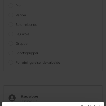
Par
Venner
Solo-rejsende
Lejrskole
Grupper
Sportsgrupper
Forretningsrejsende/arbejde
Skanderborg
Lejrskole, DK