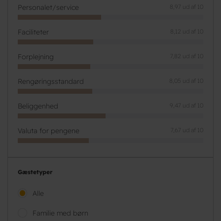
Personalet/service
8,97 ud af 10
Faciliteter
8,12 ud af 10
Forplejning
7,82 ud af 10
Rengøringsstandard
8,05 ud af 10
Beliggenhed
9,47 ud af 10
Valuta for pengene
7,67 ud af 10
Gæstetyper
Alle
Familie med børn