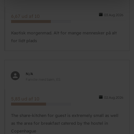
03.Aug.2026
6,67 ud af 10
Kaotisk morgenmad. Alt for mange mennesker på alt
for lidt plads
N/A
Familie med børn, ES
02.Aug.2026
5,83 ud af 10
The share-kitchen for guest is extremely small as well
as the area for breakfast catered by the hostel in
Copenhague