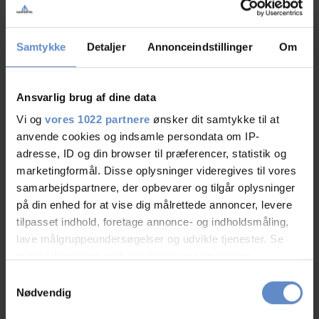
06.Aug.2026
7,92 ud af 10
Samtykke
Detaljer
Annonceindstillinger
Om
Området til morgenmad er meget småt.
Ansvarlig brug af dine data
Vi og
vores 1022 partnere
ønsker dit samtykke til at
anvende cookies og indsamle persondata om IP-
N/A
adresse, ID og din browser til præferencer, statistik og
Solo-rejsende, US
marketingformål. Disse oplysninger videregives til vores
samarbejdspartnere, der opbevarer og tilgår oplysninger
på din enhed for at vise dig målrettede annoncer, levere
05.Aug.2026
9,17 ud af 10
tilpasset indhold, foretage annonce- og indholdsmåling,
lave målgruppeundersøgelser og udvikle tjenester. Se
mere information under
indstillinger
og i vores
persondatapolitik. Du kan altid trække dit samtykke
Samtykkevalg
tilbage eller ændre indstillinger fra vores
Nødvendig
N/A
"Cookiedeklaration", eller ved at trykke på "Privacy
Familie med børn, GB