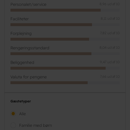
Personalet/service
8,96 ud af 10
Faciliteter
8,11 ud af 10
Forplejning
7,82 ud af 10
Rengøringsstandard
8,04 ud af 10
Beliggenhed
9,47 ud af 10
Valuta for pengene
7,66 ud af 10
Gæstetyper
Alle
Familie med børn