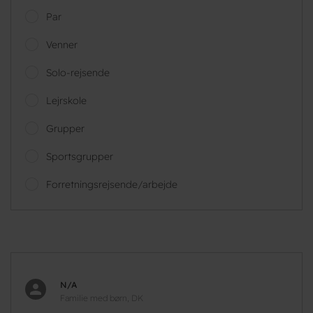
Par
Venner
Solo-rejsende
Lejrskole
Grupper
Sportsgrupper
Forretningsrejsende/arbejde
N/A
Familie med børn, DK