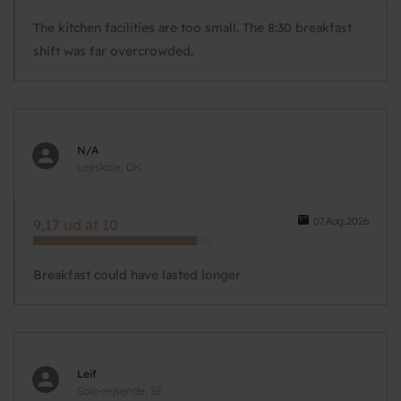
The kitchen facilities are too small. The 8:30 breakfast
shift was far overcrowded.
N/A
Lejrskole, DK
07.Aug.2026
9,17 ud af 10
Breakfast could have lasted longer
Leif
Solo-rejsende, SE