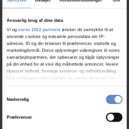
but the coffee is a disgrace—it’s instant coffee, and you
have to pay extra for filter coffee. That doesn't exactly
put you in a good mood. Furthermore, the breakfast
Ansvarlig brug af dine data
room gets extremely crowded if you go after 8 a.m.
Vi og
vores 1022 partnere
ønsker dit samtykke til at
Given the room rates, the experience is rather
anvende cookies og indsamle persondata om IP-
disappointing.
adresse, ID og din browser til præferencer, statistik og
marketingformål. Disse oplysninger videregives til vores
samarbejdspartnere, der opbevarer og tilgår oplysninger
på din enhed for at vise dig målrettede annoncer, levere
N/A
tilpasset indhold, foretage annonce- og indholdsmåling,
Familie med børn, GB
lave målgruppeundersøgelser og udvikle tjenester. Se
mere information under
indstillinger
og i vores
persondatapolitik. Du kan altid trække dit samtykke
09.Aug.2026
6,50 ud af 10
Samtykkevalg
tilbage eller ændre indstillinger fra vores
Nødvendig
"Cookiedeklaration", eller ved at trykke på "Privacy
The window in Room 1003 needs cleaning from the
trigger" ikonet.
outside. We used a bag provided to carry bed linen as a
Præferencer
bath mat. An additional small towel would keep the
Hvis du tillader det, vil vi også gerne: