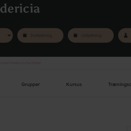
dericia
stel Fredericia Faciliteter
Grupper
Kursus
Trænings