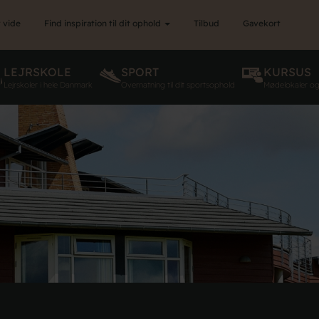
 vide
Find inspiration til dit ophold
Tilbud
Gavekort
LEJRSKOLE
SPORT
KURSUS
Lejrskoler i hele Danmark
Overnatning til dit sportsophold
Mødelokaler o