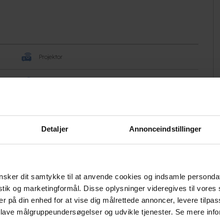
Projektor
Trådløs mikrofon
Detaljer
Annonceindstillinger
Afmærkede løberuter
Afmærkede vandreruter
sker dit samtykke til at anvende cookies og indsamle personda
istik og marketingformål. Disse oplysninger videregives til vore
Fitnesscenter
er på din enhed for at vise dig målrettede annoncer, levere tilpas
 lave målgruppeundersøgelser og udvikle tjenester. Se mere inf
Fodboldbane (kunstgræs)