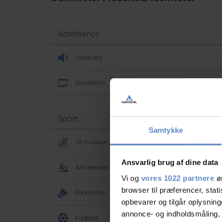
Konference
Lydanlæg
Storskærm
Sport
Samtykke
25 m bassin
Ansvarlig brug af dine data
Afmærkede Mountainbikeruter
Vi og
vores 1022 partnere
øn
browser til præferencer, stat
Badminton
opbevarer og tilgår oplysning
annonce- og indholdsmåling,
Fodbold