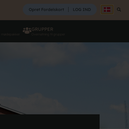
SØG
Opret Fordelskort
LOG IND
Søg
GRUPPER
g mødepakker
Overnatning til grupper