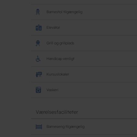
Barnestol tilgængelig
Elevator
Grill og grillplads
Handicap venligt
Kursuslokaler
Vaskeri
Værelsesfaciliteter
Barneseng tilgængelig