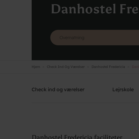
Danhostel Fre
Hjem
Check Ind Og Værelser
Danhostel Fredericia
Danho
Danhostel Fredericia
Brug for hjælp? Ring
+45 7592 1287
Check ind og værelser
Lejrskole
Danhostel Fredericia faciliteter