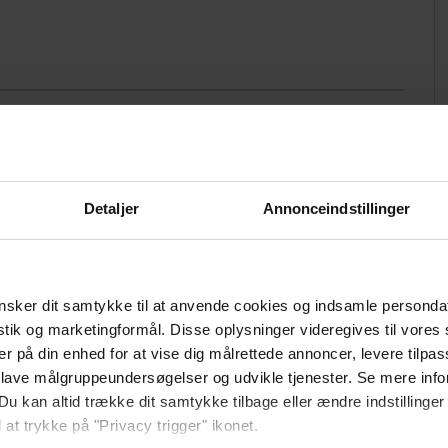
Lydanlæg
Trådløs mikrofon
Detaljer
Annonceindstillinger
Afmærkede løberuter
sker dit samtykke til at anvende cookies og indsamle personda
istik og marketingformål. Disse oplysninger videregives til vore
Afmærkede vandreruter
er på din enhed for at vise dig målrettede annoncer, levere tilpas
 lave målgruppeundersøgelser og udvikle tjenester. Se mere inf
Fiskeri
Du kan altid trække dit samtykke tilbage eller ændre indstillinger
 at trykke på "Privacy trigger" ikonet.
Fodbold