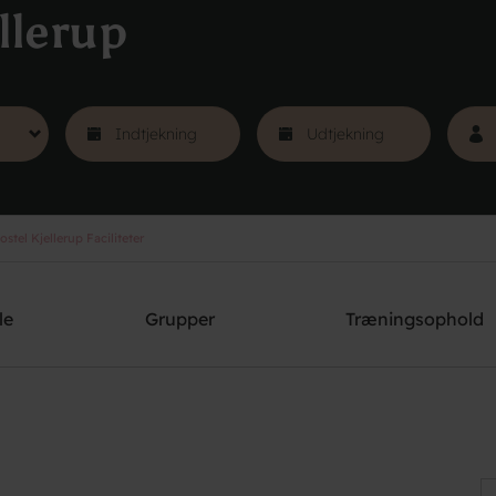
llerup
stel Kjellerup Faciliteter
le
Grupper
Træningsophold