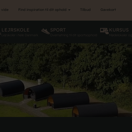
 vide
Find inspiration til dit ophold
Tilbud
Gavekort
LEJRSKOLE
SPORT
KURSUS
Lejrskoler i hele Danmark
Overnatning til dit sportsophold
Mødelokaler o