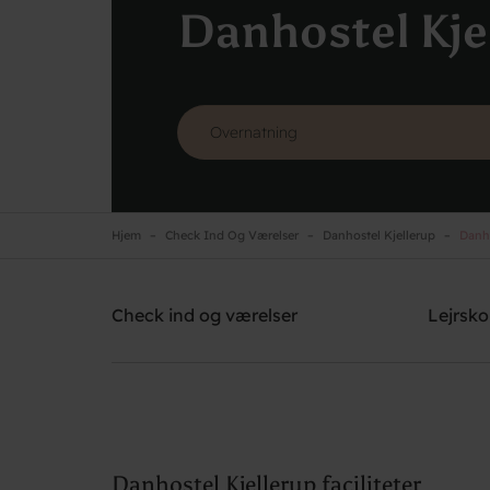
Danhostel Kje
Hjem
Check Ind Og Værelser
Danhostel Kjellerup
Danho
Danhostel Kjellerup
Brug for hjælp? Ring
+45 8686 9915 - Tast 2
Check ind og værelser
Lejrsko
Danhostel Kjellerup faciliteter