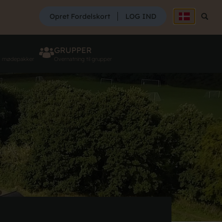
SØG
Opret Fordelskort
LOG IND
Søg
GRUPPER
g mødepakker
Overnatning til grupper