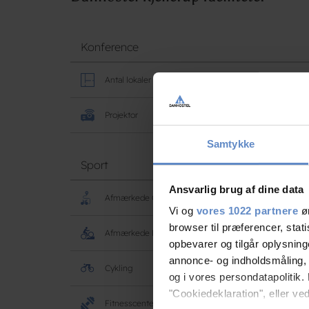
Konference
Antal lokaler
Projektor
Samtykke
Sport
Ansvarlig brug af dine data
Afmærkede Cyklerruter
Vi og
vores 1022 partnere
øn
browser til præferencer, stat
Afmærkede Mountainbikeruter
opbevarer og tilgår oplysning
annonce- og indholdsmåling,
Cykling
og i vores persondatapolitik. 
"Cookiedeklaration", eller ved
Fitnesscenter