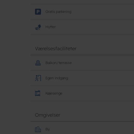
Gratis parkering
Hytter
Værelsesfaciliteter
Balkon/terrasse
Egen indgang
Køjesenge
Omgivelser
By