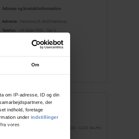
Adresse og kontaktinformation
Adresse
Hasselvej 15, 8620 Kjellerup
Telefon
+45 8686 9915 - Tast 2
Vært(er)
Maj Ballegaard
Email
danhostel@arenamidt.dk
Om
Besøg hjemmesiden
ta om IP-adresse, ID og din
s samarbejdspartnere, der
Åbningstider
set indhold, foretage
ormation under
indstillinger
01/01 - 31/12 (Selvbetjening)
 fra vores
01/01 - 09/12 (Booking i hverdage: kl. 10.00 – 12.00. Akutte
spørgsmål besvares på vagttelefon.)