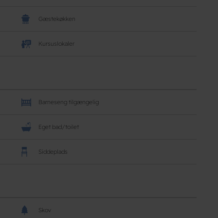
Gæstekøkken
Kursuslokaler
Barneseng tilgængelig
Eget bad/toilet
Siddeplads
Skov