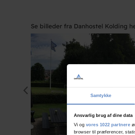
Se billeder fra Danhostel Kolding h
Samtykke
Ansvarlig brug af dine data
Vi og
vores 1022 partnere
øn
browser til præferencer, stat