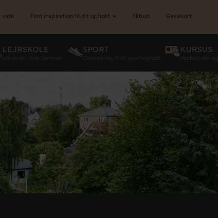
 vide
Find inspiration til dit ophold
Tilbud
Gavekort
LEJRSKOLE
SPORT
KURSUS
Lejrskoler i hele Danmark
Overnatning til dit sportsophold
Mødelokaler o