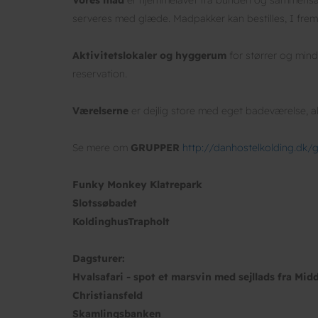
serveres med glæde. Madpakker kan bestilles, I fremsti
Aktivitetslokaler og hyggerum
for størrer og min
reservation.
Værelserne
er dejlig store med eget badeværelse, 
Se mere om
GRUPPER
http://danhostelkolding.dk/
Funky Monkey Klatrepark
Slotssøbadet
KoldinghusTrapholt
Dagsturer:
Hvalsafari - spot et marsvin med sejllads fra Midd
Christiansfeld
Skamlingsbanken