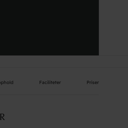
Send mig et tilbud
ophold
Faciliteter
Priser
R