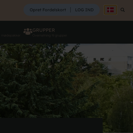
SØG
Opret Fordelskort
LOG IND
Søg
GRUPPER
g mødepakker
Overnatning til grupper