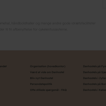
mmehal, håndboldhaller og mange andre gode idrætsfaciliteter
r til fri afbenyttelse for cykelentusiasterne.
landet
Organisation (hovedkontor)
Danhostels på Fy
Værd at vide om Danhostel
Danhostels på Sjæ
Bliv nyt Danhostel
Danhostels i Jylla
Persondatapolitik
Danhostels på Bo
Ofte stillede spørgsmål - FAQ
Danhostels i Køb