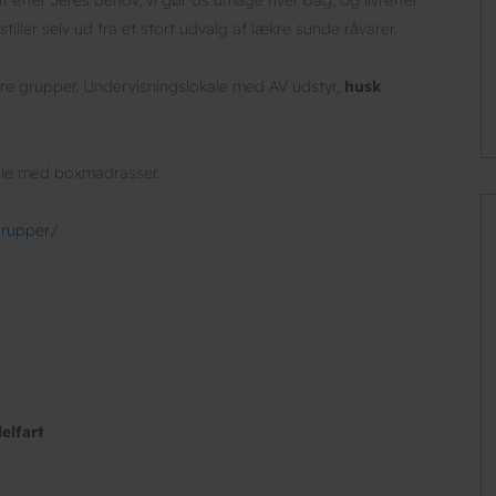
ller selv ud fra et stort udvalg af lækre sunde råvarer.
dre grupper. Undervisningslokale med AV udstyr,
husk
alle med boxmadrasser.
grupper/
elfart