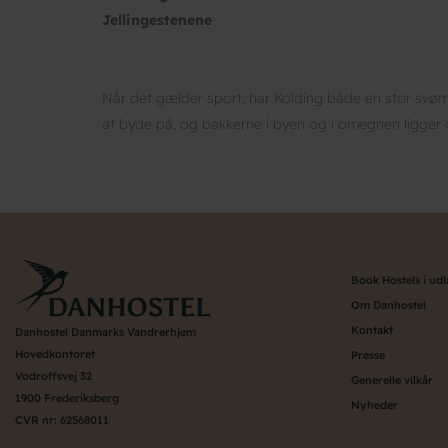
Jellingestenene
Når det gælder sport, har Kolding både en stor svø
at byde på, og bakkerne i byen og i omegnen ligger de
Book Hostels i ud
Om Danhostel
Kontakt
Danhostel Danmarks Vandrerhjem
Hovedkontoret
Presse
Vodroffsvej 32
Generelle vilkår
1900 Frederiksberg
Nyheder
CVR nr: 62568011