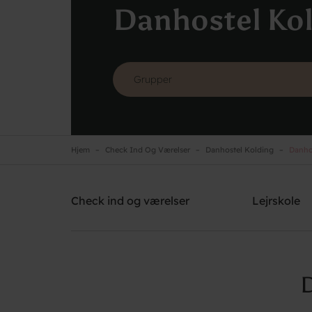
Danhostel Ko
Hjem
Check Ind Og Værelser
Danhostel Kolding
Danhos
Danhostel Kolding
Brug for hjælp? Ring
+45 7550 9140
Check ind og værelser
Lejrskole