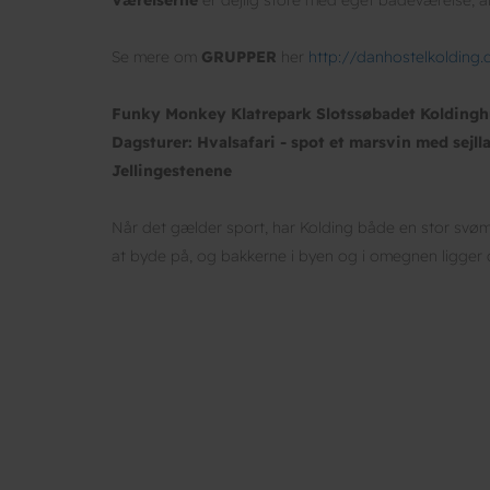
Se mere om
GRUPPER
her
http://danhostelkolding
Funky Monkey Klatrepark Slotssøbadet Koldingh
Dagsturer: Hvalsafari - spot et marsvin med sejl
Jellingestenene
Når det gælder sport, har Kolding både en stor svø
at byde på, og bakkerne i byen og i omegnen ligger de