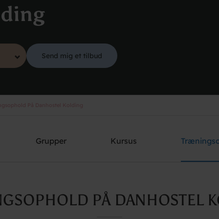
lding
Send mig et tilbud
gsophold På Danhostel Kolding
Grupper
Kursus
Trænings
NGSOPHOLD PÅ DANHOSTEL K