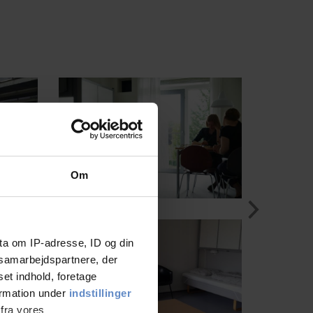
Om
ta om IP-adresse, ID og din
s samarbejdspartnere, der
set indhold, foretage
ormation under
indstillinger
 fra vores