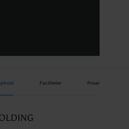
Send mig et tilbud
ophold
Faciliteter
Priser
OLDING