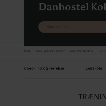
Danhostel Ko
Hjem
Check Ind Og Værelser
Danhostel Kolding
Trænin
Danhostel Kolding
Brug for hjælp? Ring
+45 7550 9140
Check ind og værelser
Lejrskole
TRÆNI