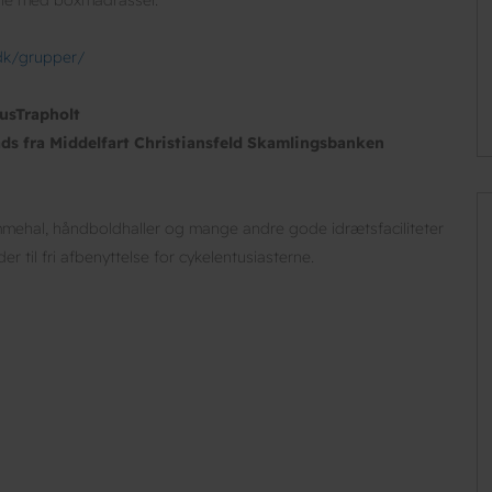
.dk/grupper/
usTrapholt
lads fra Middelfart Christiansfeld Skamlingsbanken
mmehal, håndboldhaller og mange andre gode idrætsfaciliteter
r til fri afbenyttelse for cykelentusiasterne.