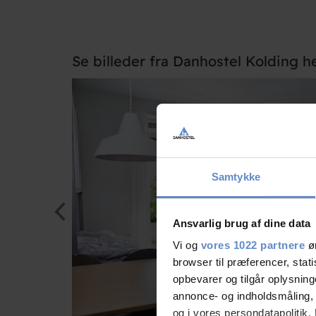
Se billeder fra Danhostel Kolding h
Samtykke
Ansvarlig brug af dine data
Vi og
vores 1022 partnere
øn
browser til præferencer, stat
opbevarer og tilgår oplysning
annonce- og indholdsmåling,
og i vores persondatapolitik. 