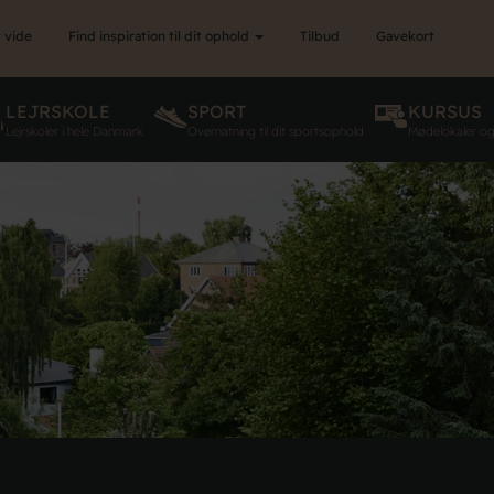
 vide
Find inspiration til dit ophold
Tilbud
Gavekort
LEJRSKOLE
SPORT
KURSUS
Lejrskoler i hele Danmark
Overnatning til dit sportsophold
Mødelokaler o