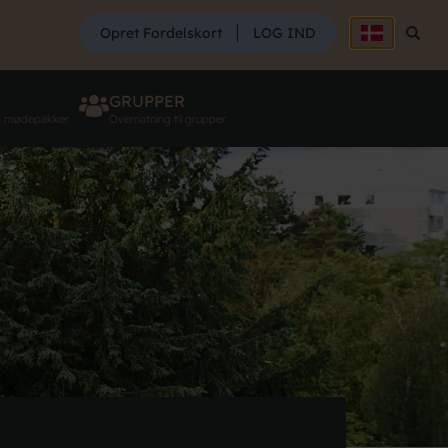
SØG
Opret Fordelskort
LOG IND
Søg
GRUPPER
g mødepakker
Overnatning til grupper