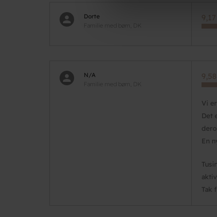
Dorte
9,17
Familie med børn, DK
N/A
9,58
Familie med børn, DK
Vi e
Det 
dero
En n
Tusi
aktiv
Tak 