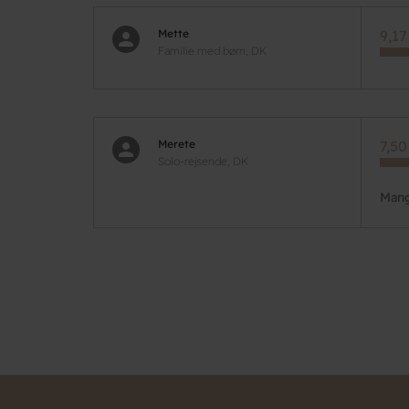
Mette
9,17
Familie med børn, DK
Merete
7,50
Solo-rejsende, DK
Mang
Pagination