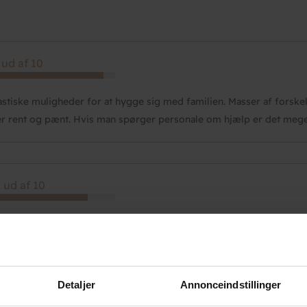
 ud af 10
astiske muligheder for at hygge sig med familien. Masser af forske
er rent og pænt. Hvis man spørger personale om hjælp er det meget
 ud af 10
 ud af 10
Detaljer
Annonceindstillinger