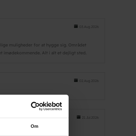
03.Aug.2026
llige muligheder for at hygge sig. Området
 imødekommende. Alt i alt et dejligt sted.
02.Aug.2026
21.Jul.2026
Om