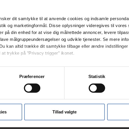
 ud af 10
sker dit samtykke til at anvende cookies og indsamle personda
istik og marketingformål. Disse oplysninger videregives til vore
er på din enhed for at vise dig målrettede annoncer, levere tilpas
e bedre muligheder, for selv at kunne booke, det som er inkludere
 lave målgruppeundersøgelser og udvikle tjenester. Se mere inf
en app.
Du kan altid trække dit samtykke tilbage eller ændre indstillinger
 at trykke på "Privacy trigger" ikonet.
så gerne:
0 ud af 10
sninger om din placering, der kan være nøjagtig inden for få me
Præferencer
Statistik
 baseret på en scanning af dens unikke karakteristika (fingerprin
ebsitet.
se vores indhold og annoncer, til at vise dig funktioner til sociale
0 ud af 10
oplysninger om din brug af vores hjemmeside med vores partnere i
ies
Tillad valgte
ysepartnere. Vores partnere kan kombinere disse data med andr
et fra din brug af deres tjenester.