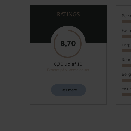
RATINGS
Pers
Facil
8,70
Forp
Reng
8,70 ud af 10
Baseret på 61 anmeldelser
Beli
Valu
Læs mere