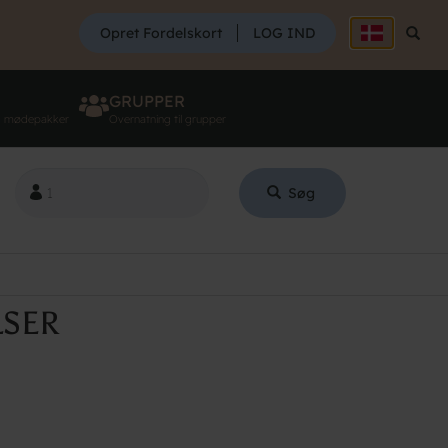
SØG
Opret Fordelskort
LOG IND
Søg
GRUPPER
g mødepakker
Overnatning til grupper
Søg
LSER