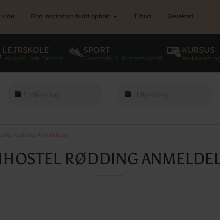
 vide
Find inspiration til dit ophold
Tilbud
Gavekort
LEJRSKOLE
SPORT
KURSUS
Lejrskoler i hele Danmark
Overnatning til dit sportsophold
Mødelokaler o
stel Rødding Anmeldelser
HOSTEL RØDDING ANMELDE