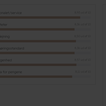
onalet/service
8,93 ud af 10
iteter
8,36 ud af 10
lejning
8,50 ud af 10
øringsstandard
8,36 ud af 10
ggenhed
8,57 ud af 10
ta for pengene
8,11 ud af 10