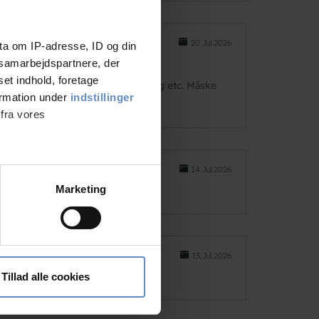
20.Jul.2026
ta om IP-adresse, ID og din
s samarbejdspartnere, der
set indhold, foretage
t i opholdet. Padle-Tennis-bowling etc. Måske
ormation under
indstillinger
 fra vores
14.Jul.2026
ter
Marketing
ting)
13.Jul.2026
 medier og til at analysere
nden for sociale medier,
Tillad alle cookies
e oplysninger, du har givet