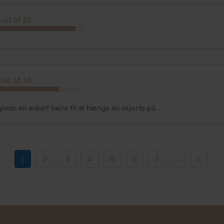
 ud af 10
 ud af 10
lede en enkelt bøjle til at hænge en skjorte på.
Current
1
Side
2
Side
3
Side
4
Side
5
Side
6
Side
7
Næste
›
Sidste
»
page
side
side