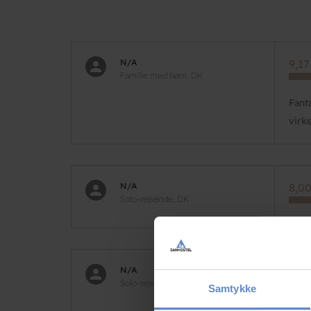
N/A
9,17
Familie med børn, DK
Fant
virk
N/A
8,00
Solo-rejsende, DK
N/A
8,00
Solo-rejsende, DK
Samtykke