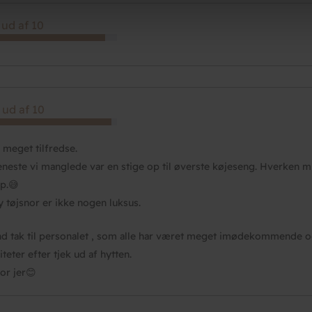
 ud af 10
 ud af 10
r meget tilfredse.
eneste vi manglede var en stige op til øverste køjeseng. Hverken
p.😅
y tøjsnor er ikke nogen luksus.
nd tak til personalet , som alle har været meget imødekommende og 
iteter efter tjek ud af hytten.
for jer😊