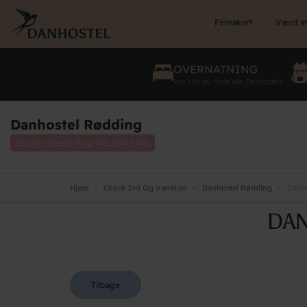
Skip
to
Firmakort
Værd at
main
content
OVERNATNING
Her kan du finde alle Danhostels
Danhostel Rødding
Brug for hjælp? Ring
+45 7384 5400
Hjem
Check Ind Og Værelser
Danhostel Rødding
Danho
DAN
Tilbage