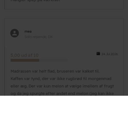
mea
Solo-rejsende, DK
24.Jul.2026
5,00 ud af 10
Madrassen var helt flad, bruseren var kalket til.
Kaffen var tynd, der var ikke rugbrød til morgenmad
eller æg. Der var kun melon at vælge imellem af frugt
og da jeg spurgte efter andet end melon (jeg kan ikke
tåle det) fik jeg at vide at der kun var melon. Brødet var
kedeligt ikke helt bagt bake off.