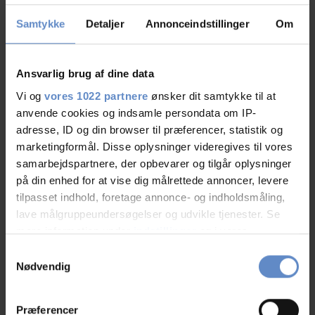
04.Aug.2026
9,17 ud af 10
Samtykke
Detaljer
Annonceindstillinger
Om
absolut positiv overrasket over hvordan et vandrehjem
kan være, super beliggenhed fine værelser og
Ansvarlig brug af dine data
udendørs arealer og ikke mindst en fantastisk morgen
Vi og
vores 1022 partnere
ønsker dit samtykke til at
buffet😋
anvende cookies og indsamle persondata om IP-
tak for denne gang og vi ses igen hvis vi kommer på de
adresse, ID og din browser til præferencer, statistik og
kanter🤩
marketingformål. Disse oplysninger videregives til vores
samarbejdspartnere, der opbevarer og tilgår oplysninger
på din enhed for at vise dig målrettede annoncer, levere
tilpasset indhold, foretage annonce- og indholdsmåling,
lave målgruppeundersøgelser og udvikle tjenester. Se
N/A
mere information under
indstillinger
og i vores
Familie med børn, DK
persondatapolitik. Du kan altid trække dit samtykke
Samtykkevalg
tilbage eller ændre indstillinger fra vores
Nødvendig
31.Jul.2026
9,50 ud af 10
"Cookiedeklaration", eller ved at trykke på "Privacy
trigger" ikonet.
Præferencer