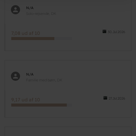
N/A
Solo-rejsende, DK
30.Jul.2026
7,08 ud af 10
N/A
Familie med børn, DK
27.Jul.2026
9,17 ud af 10