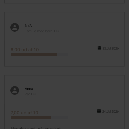
N/A
Familie med børn, DK
25.Jul.2026
8,00 ud af 10
Anna
Par, DK
24.Jul.2026
7,00 ud af 10
Mangler spejl på værelset