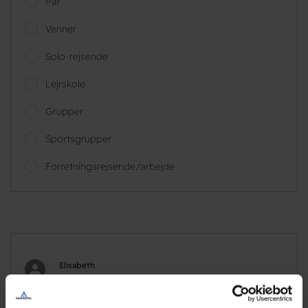
Par
Venner
Solo-rejsende
Lejrskole
Grupper
Sportsgrupper
Forretningsrejsende/arbejde
Elisabeth
Par, DK