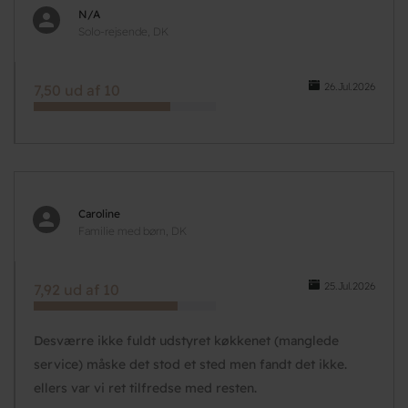
N/A
Solo-rejsende, DK
26.Jul.2026
7,50 ud af 10
Caroline
Familie med børn, DK
25.Jul.2026
7,92 ud af 10
Desværre ikke fuldt udstyret køkkenet (manglede
service) måske det stod et sted men fandt det ikke.
ellers var vi ret tilfredse med resten.