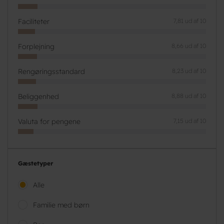
Faciliteter
7,81 ud af 10
Forplejning
8,66 ud af 10
Rengøringsstandard
8,23 ud af 10
Beliggenhed
8,88 ud af 10
Valuta for pengene
7,15 ud af 10
Gæstetyper
Alle
Familie med børn