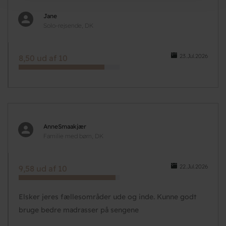
Jane
Solo-rejsende, DK
23.Jul.2026
8,50 ud af 10
AnneSmaakjær
Familie med børn, DK
22.Jul.2026
9,58 ud af 10
Elsker jeres fællesområder ude og inde. Kunne godt
bruge bedre madrasser på sengene