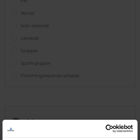
Par
Venner
Solo-rejsende
Lejrskole
Grupper
Sportsgrupper
Forretningsrejsende/arbejde
Sofie
Familie med børn, DK