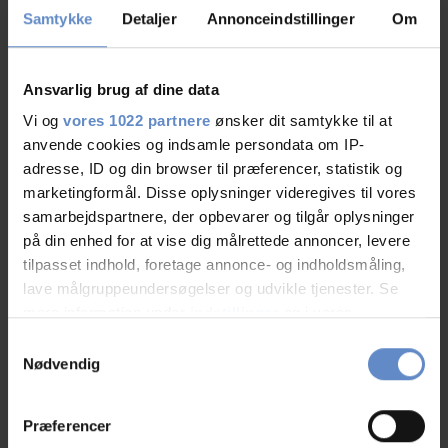
Samtykke
Detaljer
Annonceindstillinger
Om
02.Aug.2026
10,00 ud af 10
Fantastisk beliggenhed og venligt personale.
Ansvarlig brug af dine data
Vi og
vores 1022 partnere
ønsker dit samtykke til at
anvende cookies og indsamle persondata om IP-
adresse, ID og din browser til præferencer, statistik og
Carsten
marketingformål. Disse oplysninger videregives til vores
Par, DK
samarbejdspartnere, der opbevarer og tilgår oplysninger
på din enhed for at vise dig målrettede annoncer, levere
tilpasset indhold, foretage annonce- og indholdsmåling,
30.Jul.2026
7,50 ud af 10
lave målgruppeundersøgelser og udvikle tjenester. Se
mere information under
indstillinger
og i vores
persondatapolitik. Du kan altid trække dit samtykke
Samtykkevalg
tilbage eller ændre indstillinger fra vores
Nødvendig
"Cookiedeklaration", eller ved at trykke på "Privacy
Gratved
trigger" ikonet.
Præferencer
Venner, DK