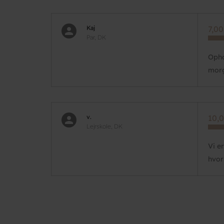
Kaj
7,00
Par, DK
Opho
mor
v.
10,0
Lejrskole, DK
Vi e
hvor
Pagination