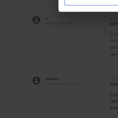
annonceringspartnere og anal
dem, eller som de har indsaml
v.
9,58
Sportsgrupper, DK
Vi k
Supe
Det 
Denn
Jeanette
7,50
Familie med børn, DK
Hygg
fæll
arbe