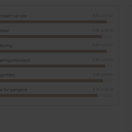
onalet/service
9,51 ud af 10
iteter
9,08 ud af 10
lejning
9,49 ud af 10
øringsstandard
9,38 ud af 10
ggenhed
9,18 ud af 10
ta for pengene
8,75 ud af 10