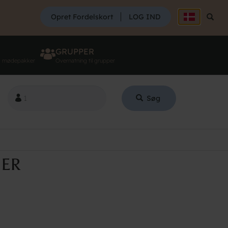
SØG
Opret Fordelskort
LOG IND
Søg
GRUPPER
g mødepakker
Overnatning til grupper
Søg
SER