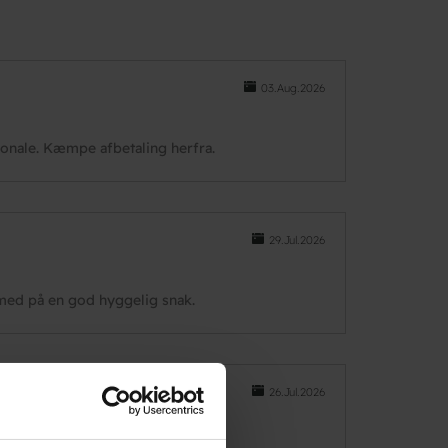
03.Aug.2026
sonale. Kæmpe afbetaling herfra.
29.Jul.2026
 med på en god hyggelig snak.
26.Jul.2026