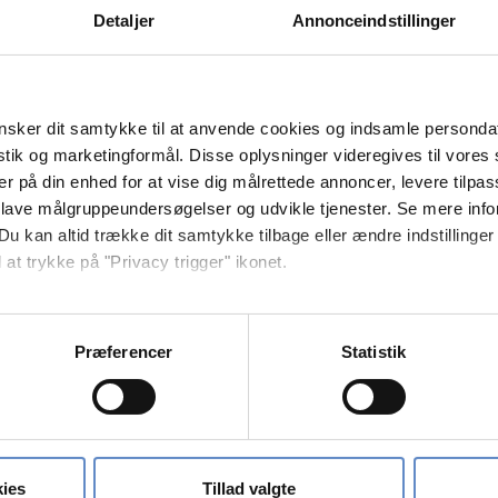
Detaljer
Annonceindstillinger
0 ud af 10
sker dit samtykke til at anvende cookies og indsamle personda
antastisk sted med en masse skønne mennesker.
istik og marketingformål. Disse oplysninger videregives til vore
er på din enhed for at vise dig målrettede annoncer, levere tilpas
 lave målgruppeundersøgelser og udvikle tjenester. Se mere inf
Du kan altid trække dit samtykke tilbage eller ændre indstillinger
 ud af 10
 at trykke på "Privacy trigger" ikonet.
 good and friendly host at the Dannhostel. My compliment for Lise. T
så gerne:
 and eat!
sninger om din placering, der kan være nøjagtig inden for få me
Præferencer
Statistik
 baseret på en scanning af dens unikke karakteristika (fingerprin
ebsitet.
0 ud af 10
se vores indhold og annoncer, til at vise dig funktioner til sociale
oplysninger om din brug af vores hjemmeside med vores partnere i
ies
Tillad valgte