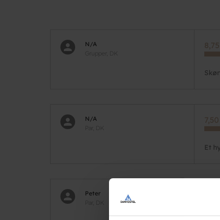
N/A
8,75
Grupper, DK
Skøn
N/A
7,50
Par, DK
Et h
Peter
9,50
Par, DK