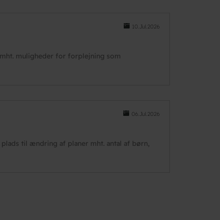
10.Jul.2026
mht. muligheder for forplejning som
06.Jul.2026
 plads til ændring af planer mht. antal af børn,
te