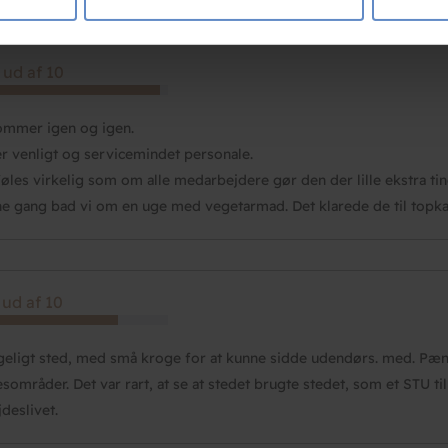
ysepartnere. Vores partnere kan kombinere disse data med andr
et fra din brug af deres tjenester.
 ud af 10
ommer igen og igen.
r venligt og servicemindet personale.
føles virkelig som om alle medarbejdere gør den der lille ekstra ting,
e gang bad vi om en uge med vegetarmad. Det klarede de til topkar
 ud af 10
eligt sted, med små kroge for at kunne sidde udendørs. med. Pæn
esområder. Det var rart, at se at stedet brugte stedet, som et STU ti
jdeslivet.