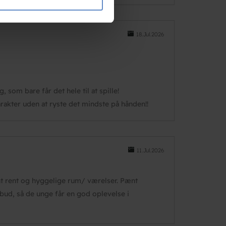
e oplysninger, du har givet
18.Jul.2026
 som bare får det hele til at spille!
akter uden at ryste det mindste på hånden!!
11.Jul.2026
t rent og hyggelige rum/ værelser. Pænt
lbud, så de unge får en god oplevelse i