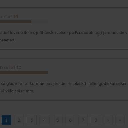
 ud af 10
ldet levede ikke op til beskrivelser på Facebook og hjemmesiden 
genmad.
0 ud af 10
r så glade for at komme hos jer, der er plads til alle, gode værelser,
 vi ville spise mm.
Current
1
Side
2
Side
3
Side
4
Side
5
Side
6
Side
7
Side
8
Næste
›
Sids
»
page
side
side