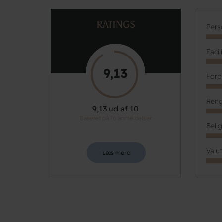
RATINGS
Pers
Facil
9,13
Forp
Reng
9,13 ud af 10
Baseret på 76 anmeldelser
Beli
Valu
Læs mere