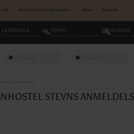
 vide
Find inspiration til dit ophold
Tilbud
Gavekort
LEJRSKOLE
SPORT
KURSUS
Lejrskoler i hele Danmark
Overnatning til dit sportsophold
Mødelokaler o
el Stevns Anmeldelser
NHOSTEL STEVNS ANMELDEL