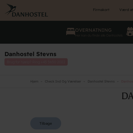
Skip
to
Firmakort
Værd at
main
content
OVERNATNING
Her kan du finde alle Danhostels
Danhostel Stevns
Brug for hjælp? Ring
+45 5650 2022
Hjem
Check Ind Og Værelser
Danhostel Stevns
Danhost
DA
Tilbage