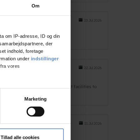
Om
23.Jul.2026
ta om IP-adresse, ID og din
s samarbejdspartnere, der
set indhold, foretage
ormation under
indstillinger
 fra vores
22.Jul.2026
he location is perfect and perfect facilities to
ter
Marketing
ting)
21.Jul.2026
 medier og til at analysere
nden for sociale medier,
Tillad alle cookies