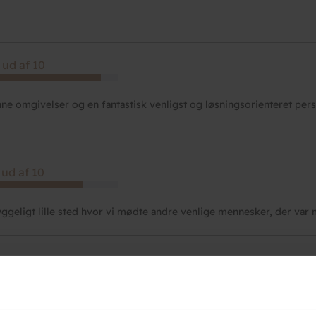
 ud af 10
ne omgivelser og en fantastisk venligst og løsningsorienteret per
 ud af 10
yggeligt lille sted hvor vi mødte andre venlige mennesker, der var
 ud af 10