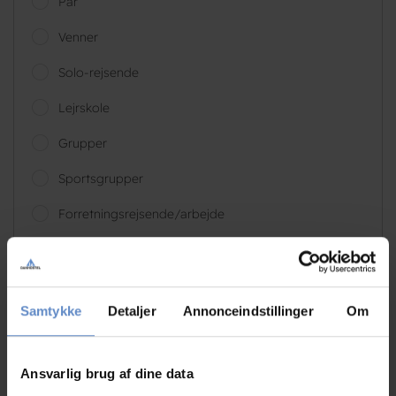
Par
Venner
Solo-rejsende
Lejrskole
Grupper
Sportsgrupper
Forretningsrejsende/arbejde
Samtykke
Detaljer
Annonceindstillinger
Om
Merete
Par, DK
Ansvarlig brug af dine data