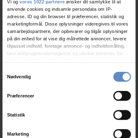
Vi og
vores 1022 partnere
ønsker dit samtykke til at
09.Aug.2026
8,75 ud af 10
anvende cookies og indsamle persondata om IP-
adresse, ID og din browser til præferencer, statistik og
marketingformål. Disse oplysninger videregives til vores
samarbejdspartnere, der opbevarer og tilgår oplysninger
på din enhed for at vise dig målrettede annoncer, levere
tilpasset indhold, foretage annonce- og indholdsmåling,
Camilla
lave målgruppeundersøgelser og udvikle tjenester. Se
Forretningsrejsende/arbejde, DK
mere information under
indstillinger
og i vores
persondatapolitik. Du kan altid trække dit samtykke
Samtykkevalg
05.Aug.2026
8,50 ud af 10
tilbage eller ændre indstillinger fra vores
Nødvendig
"Cookiedeklaration", eller ved at trykke på "Privacy
trigger" ikonet.
Kunne godt bruge et vandglas på værelset. Ellers er det
Præferencer
fint.
Hvis du tillader det, vil vi også gerne:
Indsamle præcise oplysninger om din placering,
Statistik
der kan være nøjagtig inden for få meter
Identificere din enhed baseret på en scanning af
N/A
Marketing
dens unikke karakteristika (fingerprinting)