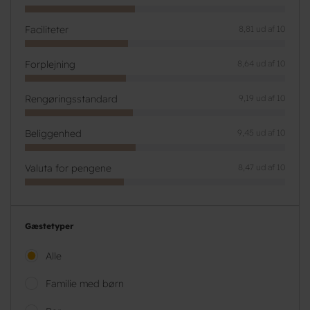
Faciliteter
8,81 ud af 10
Forplejning
8,64 ud af 10
Rengøringsstandard
9,19 ud af 10
Beliggenhed
9,45 ud af 10
Valuta for pengene
8,47 ud af 10
Gæstetyper
Alle
Familie med børn