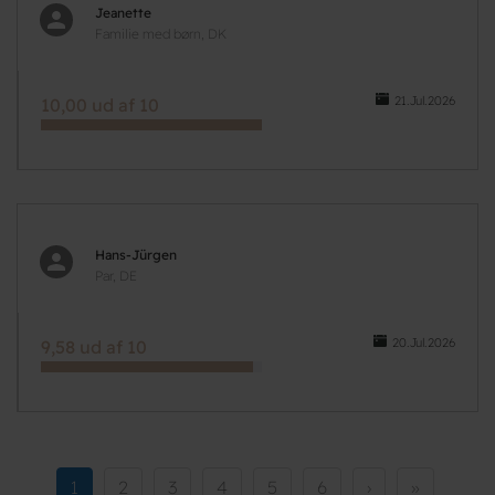
Jeanette
Familie med børn, DK
21.Jul.2026
10,00 ud af 10
Hans-Jürgen
Par, DE
20.Jul.2026
9,58 ud af 10
Pagination
Current
1
Side
2
Side
3
Side
4
Side
5
Side
6
Næste
›
Sidste
»