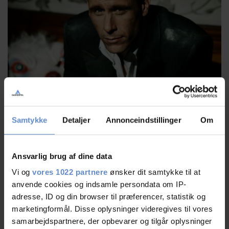
Rapper og musikproducer L.O.C. til Poplick:
Samtykke
Detaljer
Annonceindstillinger
Om
”Holder du sommerferie?
»Ikke i år«.
Når du så at nyde sommeren?
»Jamen, hør her, jeg kører rundt i landet med venner og gode
Ansvarlig brug af dine data
barndomsvenner som ham her (L.O.C. peger på USO, der sidder ved siden
Vi og
vores 1022 partnere
ønsker dit samtykke til at
af) og hygger i en bus. Vi er jo på én lang lejrskole«.”
anvende cookies og indsamle persondata om IP-
Instruktør Susanne Bier om filmen ’Den skaldede frisør’ til Biografklub
adresse, ID og din browser til præferencer, statistik og
Danmark:
marketingformål. Disse oplysninger videregives til vores
”Hvad har været det sjoveste ved at lave denne film?
samarbejdspartnere, der opbevarer og tilgår oplysninger