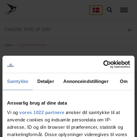
Skip
to
Søg
LEJRSKOLE
main
content
Lejrskoler i hele Danmark
CHOOSE TYPE OF STAY
SPORT
Overnatning til dit sportsophold
Hjem
Lejrskole Billeder
KURSUS
Mødelokaler og mødepakker
Menu
Samtykke
Detaljer
Annonceindstillinger
Om
GRUPPER
Overnatning til grupper
Lejrskole billeder
Ansvarlig brug af dine data
Skønne billeder fra lejrskoleophold på Danhostels over hele
Vi og
vores 1022 partnere
ønsker dit samtykke til at
landet.
anvende cookies og indsamle persondata om IP-
adresse, ID og din browser til præferencer, statistik og
marketingformål. Disse oplysninger videregives til vores