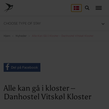
Skip
to
Søg
LEJRSKOLE
main
content
Lejrskoler i hele Danmark
CHOOSE TYPE OF STAY
SPORT
Overnatning til dit sportsophold
Hjem
Nyheder
Alle Kan Gå I Kloster – Danhostel Vitskøl Kloster
KURSUS
Mødelokaler og mødepakker
GRUPPER
Del på Facebook
Overnatning til grupper
Alle kan gå i kloster –
Danhostel Vitskøl Kloster