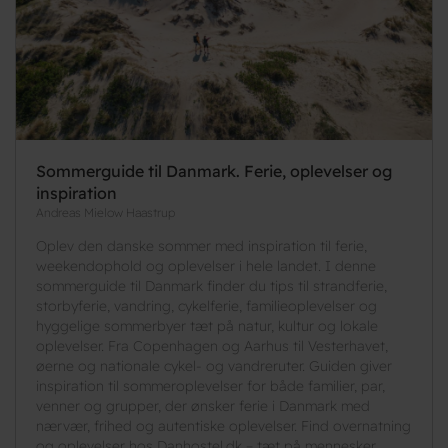
Sommerguide til Danmark. Ferie, oplevelser og
inspiration
Andreas Mielow Haastrup
Oplev den danske sommer med inspiration til ferie,
weekendophold og oplevelser i hele landet. I denne
sommerguide til Danmark finder du tips til strandferie,
storbyferie, vandring, cykelferie, familieoplevelser og
hyggelige sommerbyer tæt på natur, kultur og lokale
oplevelser. Fra Copenhagen og Aarhus til Vesterhavet,
øerne og nationale cykel- og vandreruter. Guiden giver
inspiration til sommeroplevelser for både familier, par,
venner og grupper, der ønsker ferie i Danmark med
nærvær, frihed og autentiske oplevelser. Find overnatning
og oplevelser hos Danhostel.dk – tæt på mennesker,