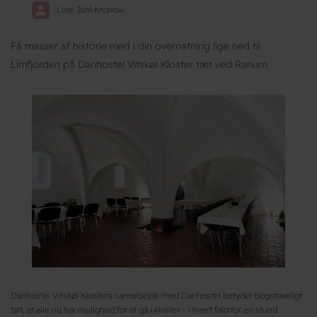
Line Juhl Kronow
Få masser af historie med i din overnatning lige ned til
Limfjorden på Danhostel Vitskøl Kloster tæt ved Ranum.
Danhostel Vitskøl Klosters samarbejde med Danhostel betyder bogstaveligt
talt, at alle nu har mulighed for at gå i kloster - i hvert fald for en stund.