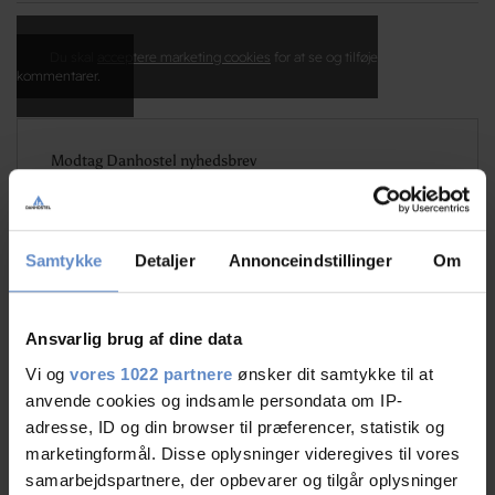
Du skal
acceptere marketing cookies
for at se og tilføje
kommentarer.
Modtag Danhostel nyhedsbrev
Få konkurrencer, eksklusive tilbud, rejseinfo m.m.
Samtykke
Detaljer
Annonceindstillinger
Om
Ansvarlig brug af dine data
Vi og
vores 1022 partnere
ønsker dit samtykke til at
JA TAK JEG VIL GERNE GIVE SAMTYKKE TIL AT MODTAGE
anvende cookies og indsamle persondata om IP-
MAIL VEDRØRENDE JERES PRODUKTSORTIMENT
adresse, ID og din browser til præferencer, statistik og
Jeg accepterer Danhostels beskyttelse af
Personlige
marketingformål. Disse oplysninger videregives til vores
oplysninger
samarbejdspartnere, der opbevarer og tilgår oplysninger
This site is protected by reCAPTCHA and the Google
Privacy