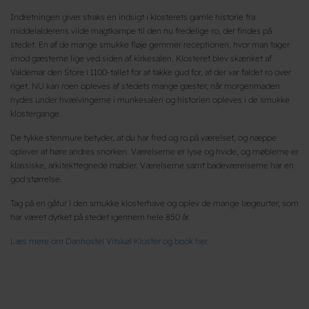
Indretningen giver straks en indsigt i klosterets gamle historie fra
middelalderens vilde magtkampe til den nu fredelige ro, der findes på
stedet. En af de mange smukke fløje gemmer receptionen, hvor man tager
imod gæsterne lige ved siden af kirkesalen. Klosteret blev skænket af
Valdemar den Store i 1100-tallet for at takke gud for, at der var faldet ro over
riget. NU kan roen opleves af stedets mange gæster, når morgenmaden
nydes under hvælvingerne i munkesalen og historien opleves i de smukke
klostergange.
De tykke stenmure betyder, at du har fred og ro på værelset, og næppe
oplever at høre andres snorken. Værelserne er lyse og hvide, og møblerne er
klassiske, arkitekttegnede møbler. Værelserne samt badeværelserne har en
god størrelse.
Tag på en gåtur i den smukke klosterhave og oplev de mange lægeurter, som
har været dyrket på stedet igennem hele 850 år.
Læs mere om Danhostel Vitskøl Kloster og book her
.