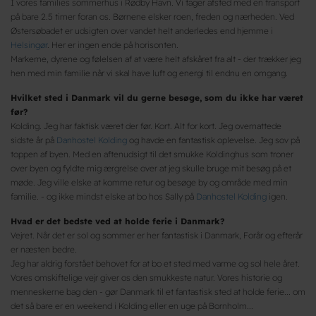
I vores families sommerhus i Rødby Havn. Vi tager afsted med en transport
på bare 2.5 timer foran os. Børnene elsker roen, freden og nærheden. Ved
Østersøbadet er udsigten over vandet helt anderledes end hjemme i
Helsingør
. Her er ingen ende på horisonten.
Markerne, dyrene og følelsen af at være helt afskåret fra alt - der trækker jeg
hen med min familie når vi skal have luft og energi til endnu en omgang.
Hvilket sted i Danmark vil du gerne besøge, som du ikke har været
før?
Kolding. Jeg har faktisk været der før. Kort. Alt for kort. Jeg overnattede
sidste år på
Danhostel Kolding
og havde en fantastisk oplevelse. Jeg sov på
toppen af byen. Med en aftenudsigt til det smukke Koldinghus som troner
over byen og fyldte mig ærgrelse over at jeg skulle bruge mit besøg på et
møde. Jeg ville elske at komme retur og besøge by og område med min
familie. - og ikke mindst elske at bo hos Sally på
Danhostel Kolding
igen.
Hvad er det bedste ved at holde ferie i Danmark?
Vejret. Når det er sol og sommer er her fantastisk i Danmark, Forår og efterår
er næsten bedre.
Jeg har aldrig forstået behovet for at bo et sted med varme og sol hele året.
Vores omskiftelige vejr giver os den smukkeste natur. Vores historie og
menneskerne bag den - gør Danmark til et fantastisk sted at holde ferie... om
det så bare er en weekend i Kolding eller en uge på Bornholm...