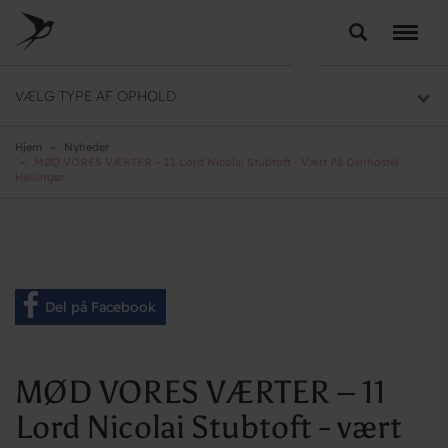
Skip
to
Søg
LEJRSKOLE
main
content
Lejrskoler i hele Danmark
VÆLG TYPE AF OPHOLD
SPORT
Overnatning til dit sportsophold
Hjem
Nyheder
MØD VORES VÆRTER – 11 Lord Nicolai Stubtoft - Vært På Danhostel
Helsingør
KURSUS
Mødelokaler og mødepakker
GRUPPER
Overnatning til grupper
Del på Facebook
MØD VORES VÆRTER – 11
Lord Nicolai Stubtoft - vært