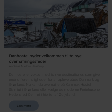
Danhostel byder velkommen til to nye
overnatningssteder
Andreas Mielow Haastrup
Danhostel er vokset med to nye destinationer, som giver
endnu flere muligheder for at opleve både Danmark og
Grønland. Nu kan du overnatte på Kammak Hostel
Sisimiut i Grønland eller vælge de moderne Feriehusene
Hedensted Centret i hjertet af Østjylland.
Læs mere