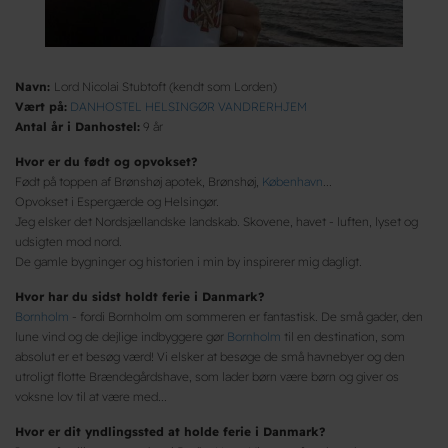
Navn:
Lord Nicolai Stubtoft (kendt som Lorden)
Vært på:
DANHOSTEL HELSINGØR VANDRERHJEM
Antal år i Danhostel:
9 år
Hvor er du født og opvokset?
Født på toppen af Brønshøj apotek, Brønshøj,
København
...
Opvokset i Espergærde og Helsingør.
Jeg elsker det Nordsjællandske landskab. Skovene, havet - luften, lyset og
udsigten mod nord.
De gamle bygninger og historien i min by inspirerer mig dagligt.
Hvor har du sidst holdt ferie i Danmark?
Bornholm
- fordi Bornholm om sommeren er fantastisk. De små gader, den
lune vind og de dejlige indbyggere gør
Bornholm
til en destination, som
absolut er et besøg værd! Vi elsker at besøge de små havnebyer og den
utroligt flotte Brændegårdshave, som lader børn være børn og giver os
voksne lov til at være med...
Hvor er dit yndlingssted at holde ferie i Danmark?