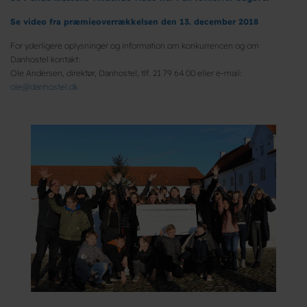
Se video fra præmieoverrækkelsen den 13. december 2018
For yderligere oplysninger og information om konkurrencen og om
Danhostel kontakt:
Ole Andersen, direktør, Danhostel, tlf. 21 79 64 00 eller e-mail:
ole@danhostel.dk