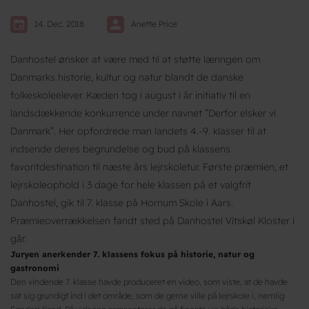
14. Dec. 2018
Anette Price
Danhostel ønsker at være med til at støtte læringen om
Danmarks historie, kultur og natur blandt de danske
folkeskoleelever. Kæden tog i august i år initiativ til en
landsdækkende konkurrence under navnet ”Derfor elsker vi
Danmark”. Her opfordrede man landets 4.-9. klasser til at
indsende deres begrundelse og bud på klassens
favoritdestination til næste års lejrskoletur. Første præmien, et
lejrskoleophold i 3 dage for hele klassen på et valgfrit
Danhostel, gik til 7. klasse på Hornum Skole i Aars.
Præmieoverrækkelsen fandt sted på Danhostel Vitskøl Kloster i
går.
Juryen anerkender 7. klassens fokus på historie, natur og
gastronomi
Den vindende 7. klasse havde produceret en video, som viste, at de havde
sat sig grundigt ind i det område, som de gerne ville på lejrskole i, nemlig