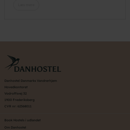
Læs mere
Danhostel Danmarks Vandrerhjem
Hovedkontoret
Vodroffsvej 32
1900 Frederiksberg
CVR nr: 62568011
Book Hostels i udlandet
Om Danhostel