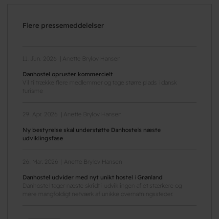
Flere pressemeddelelser
11. Jun. 2026
Anette Brylov Hansen
Danhostel opruster kommercielt
Vil tiltrække flere medlemmer og tage større plads i dansk
turisme
29. Apr. 2026
Anette Brylov Hansen
Ny bestyrelse skal understøtte Danhostels næste
udviklingsfase
26. Mar. 2026
Anette Brylov Hansen
Danhostel udvider med nyt unikt hostel i Grønland
Danhostel tager næste skridt i udviklingen af et stærkere og
mere mangfoldigt netværk af unikke overnatningssteder.