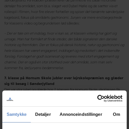
Sønderjylland. På videoen præsenterer de på fineste vis både historiske
detaljer fra området, som bl.a. slaget ved Dybel Mølle og de sætter via et
rollespil i filmen, hvor fire elever fortæller og spiser det berømte sønderjyske
kagebord, fokus på områdets gastronomi. Juryen var mere end begejstrede
for klassens video og begrundelsen lød således:
- Der er tale om et indslag, hvor vi kan se, at klassen virkelig har gjort sig
umage. Man har formået at finde steder, der både signalerer den danske
historie og fremtiden. Der er fokus på dansk historie, natur og gastronomi og
hele klassen har været engageret, inddraget og medvirket i det indsendte
forslag. Forslaget er godt iscenesat og leveres med stort engagement og
charme. Der er også en stor stolthed over det område, som man selv
kommer fra, lød juryens bedømmelse.
7. klasse på Hornum Skole jubler over lejrskolepræmien og glæder
sig til besøg i Sønderjylland
Der var stor jubel og glæde hos 7. klassen fra Hornum Skole, da klassen fik
overbragt nyheden på
Danhostel Vitskøl Kloster
af Danhotels direktør Ole
Andersen om, at de havde vundet første præmien i den landsdækkende
konkurrence om Danmark. Også klasselærer Rikke Sondrup Bachmann var
stolt af klassens præstation og udtalte:
Samtykke
Detaljer
Annonceindstillinger
Om
- 7. klasse har virkelig vist stor interesse og engagement i arbejdet med den
video, som vi producerede i forbindelse med vores deltagelse i