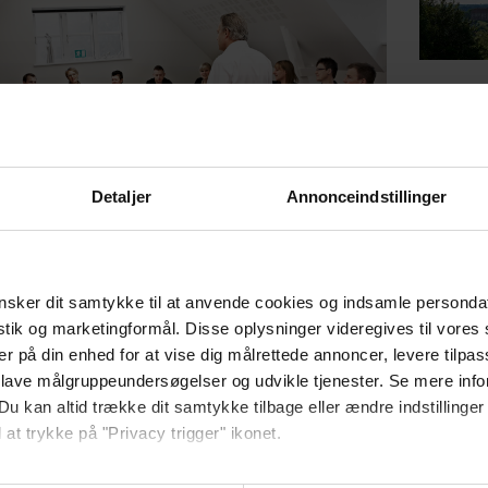
Detaljer
Annonceindstillinger
agens program i Christian 4. vinkælder i super hyggelige omgivelser
i fra Kolding
sker dit samtykke til at anvende cookies og indsamle personda
istik og marketingformål. Disse oplysninger videregives til vore
s som i gamle dage, eftergærer på flaske og filtreres ikke. I små kobberkedler produc
er på din enhed for at vise dig målrettede annoncer, levere tilpas
getræsfade. Ønsker I en rundvisning på Trolden Bryghus som ligger blot 20 min. ga
 lave målgruppeundersøgelser og udvikle tjenester. Se mere inf
der Internatkursus 1 døgn fra Dkk. 955 pr. prs. v/ min 17 prs.
Du kan altid trække dit samtykke tilbage eller ændre indstillinger
nkluderer:
 at trykke på "Privacy trigger" ikonet.
iddagskaffe med brød, ost og pålæg
så gerne: