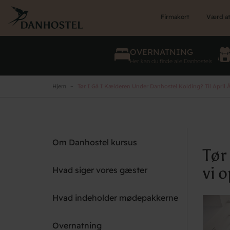
Skip
to
Firmakort
Værd at
main
content
OVERNATNING
Her kan du finde alle Danhostels
Hjem
Tør I Gå I Kælderen Under Danhostel Kolding? Til April
Om Danhostel kursus
Tør
vi 
Hvad siger vores gæster
Hvad indeholder mødepakkerne
Overnatning