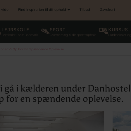
 vide
Find inspiration til dit ophold
Tilbud
Gavekort
LEJRSKOLE
SPORT
KURSUS
Lejrskoler i hele Danmark
Overnatning til dit sportsophold
Mødelokaler o
 Åbner Vi Op For En Spændende Oplevelse.
 i gå i kælderen under Danhostel 
op for en spændende oplevelse.