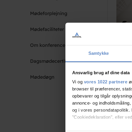
Mødeforplejning
Mødefaciliteter
Om konference-certificering
Samtykke
Dagsmødecertificering
Afslut d
Ansvarlig brug af dine data
Mødedøgn
destiller
Vi og
vores 1022 partnere
øn
browser til præferencer, stat
Øllet lave
opbevarer og tilgår oplysning
fineste e
annonce- og indholdsmåling,
Vi tilby
og i vores persondatapolitik. 
Prisen i
"Cookiedeklaration", eller ved
Form
Hvis du tillader det, vil vi og