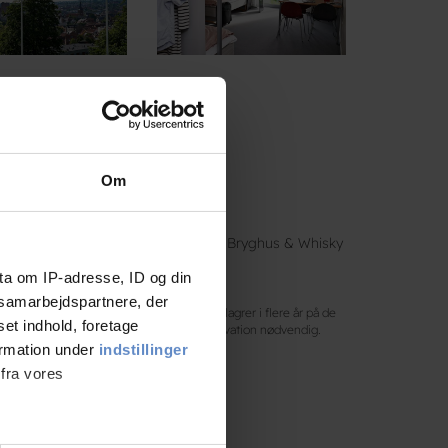
Om
, her kan også nydes ØL fra Trolden Bryghus & Whisky
ta om IP-adresse, ID og din
s samarbejdspartnere, der
eres en kraftig og smagfuld råsprit, der lagrer i flere år på de
set indhold, foretage
ng fra os, er det også en mulighed. Reservation nødvendig.
ormation under
indstillinger
 fra vores