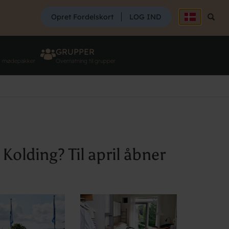
SØG
Opret Fordelskort
LOG IND
Søg
GRUPPER
g mødepakker
Overnatning til grupper
Kolding? Til april åbner