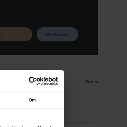
Show rooms
Search
ining
Facilities
Prices
Om