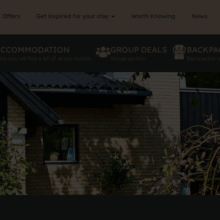
Offers
Get inspired for your stay
Worth Knowing
News
ACCOMMODATION
GROUP DEALS
BACKPA
re you will find a list of all our hostels
Group section
Backpacker s