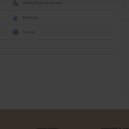
Marked Mountain Routes
Boat trips
Football
Online Gallery
Danhostels in Jut