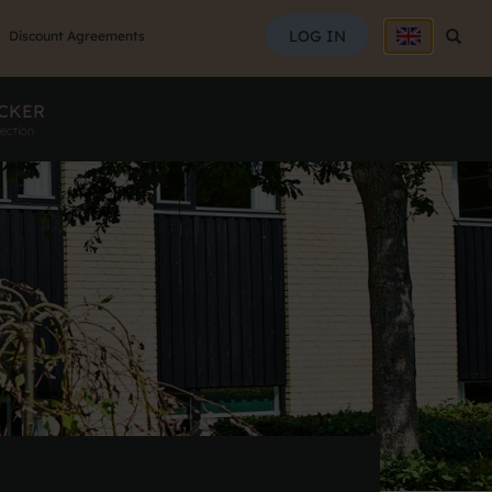
SEAR
LOG IN
Searc
Discount Agreements
CKER
ection