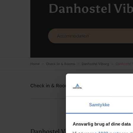
Danhostel Vi
Home
Check In & Rooms
Danhostel Viborg
Danhostel V
Danhostel Viborg
Need help? Ring:
+45 8667 1781
Check in & Rooms
School Camp
Samtykke
Ansvarlig brug af dine data
Danhostel Viborg facilities