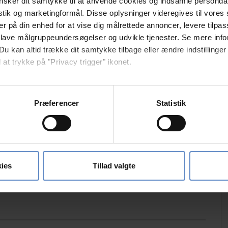
sker dit samtykke til at anvende cookies og indsamle personda
istik og marketingformål. Disse oplysninger videregives til vore
er på din enhed for at vise dig målrettede annoncer, levere tilpas
 lave målgruppeundersøgelser og udvikle tjenester. Se mere inf
Du kan altid trække dit samtykke tilbage eller ændre indstillinger
Free parking
 at trykke på "Privacy trigger" ikonet.
Laundry
så gerne:
sninger om din placering, der kan være nøjagtig inden for få me
Præferencer
Statistik
 baseret på en scanning af dens unikke karakteristika (fingerprin
ebsitet.
Playground
se vores indhold og annoncer, til at vise dig funktioner til sociale
oplysninger om din brug af vores hjemmeside med vores partnere i
ies
Tillad valgte
ysepartnere. Vores partnere kan kombinere disse data med andr
et fra din brug af deres tjenester.