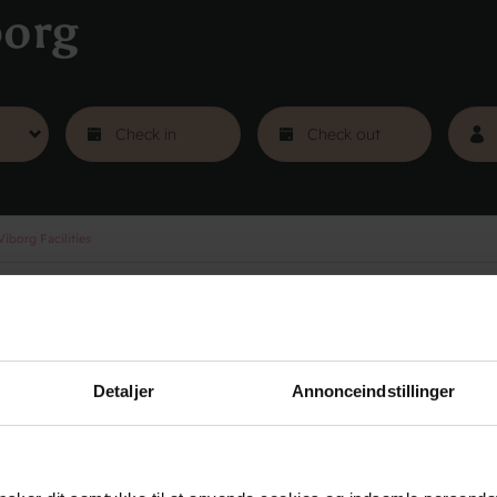
borg
iborg Facilities
s
Groups
Courses
Tra
Detaljer
Annonceindstillinger