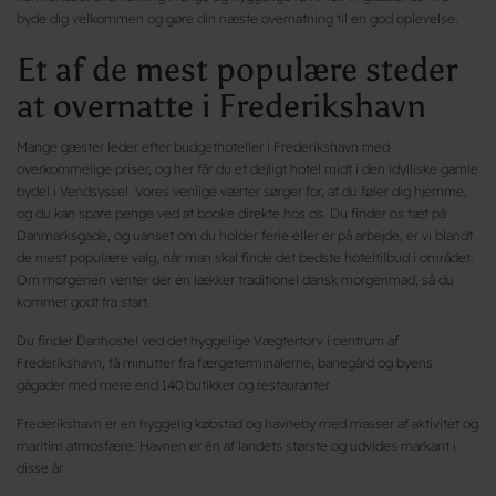
byde dig velkommen og gøre din næste overnatning til en god oplevelse.
Et af de mest populære steder
at overnatte i Frederikshavn
Mange gæster leder efter budgethoteller i Frederikshavn med
overkommelige priser, og her får du et dejligt hotel midt i den idylliske gamle
bydel i Vendsyssel. Vores venlige værter sørger for, at du føler dig hjemme,
og du kan spare penge ved at booke direkte hos os. Du finder os tæt på
Danmarksgade, og uanset om du holder ferie eller er på arbejde, er vi blandt
de mest populære valg, når man skal finde det bedste hoteltilbud i området.
Om morgenen venter der en lækker traditionel dansk morgenmad, så du
kommer godt fra start.
Du finder Danhostel ved det hyggelige Vægtertorv i centrum af
Frederikshavn, få minutter fra færgeterminalerne, banegård og byens
gågader med mere end 140 butikker og restauranter.
Frederikshavn er en hyggelig købstad og havneby med masser af aktivitet og
maritim atmosfære. Havnen er én af landets største og udvides markant i
disse år