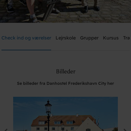
Danhostel Frederikshavn City
Check ind og værelser
Lejrskole
Grupper
Kursus
Træ
Brug for hjælp? Ring
+45 9842 1475
Billeder
Søg
Se billeder fra Danhostel Frederikshavn City her