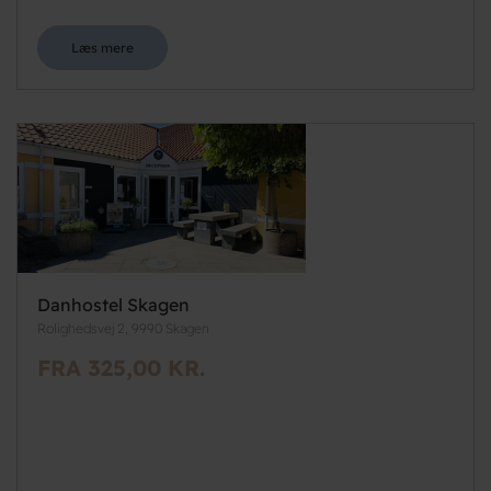
Læs mere
Danhostel Skagen
Rolighedsvej 2, 9990 Skagen
FRA 325,00 KR.