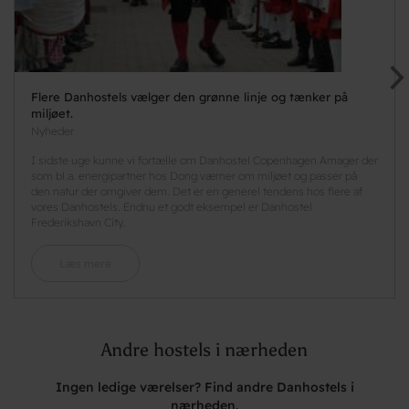
Flere Danhostels vælger den grønne linje og tænker på
miljøet.
Nyheder
I sidste uge kunne vi fortælle om Danhostel Copenhagen Amager der
som bl.a. energipartner hos Dong værner om miljøet og passer på
den natur der omgiver dem. Det er en generel tendens hos flere af
vores Danhostels. Endnu et godt eksempel er Danhostel
Frederikshavn City.
Læs mere
Andre hostels i nærheden
Ingen ledige værelser? Find andre Danhostels i
nærheden.