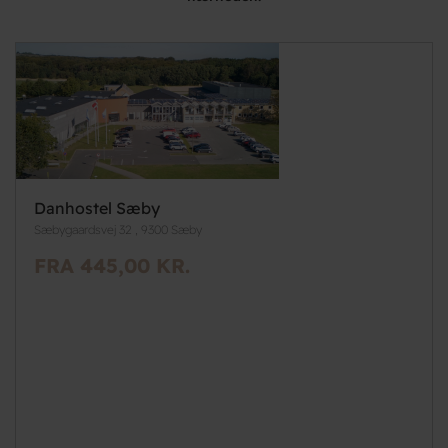
Danhostel Sæby
Sæbygaardsvej 32 , 9300 Sæby
FRA 445,00 KR.