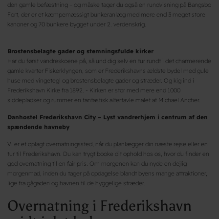
den gamle befæstning – og måske tager du også en rundvisning på Bangsbo
Fort, der er et kæmpemæssigt bunkeranlæg med mere end 3 meget store
kanoner og 70 bunkere bygget under 2. verdenskrig.
Brostensbelagte gader og stemningsfulde kirker
Har du først vandreskoene på, så und dig selv en tur rundt i det charmerende
gamle kvarter Fiskerklyngen, som er Frederikshavns ældste bydel med gule
huse med vingetegl og brostensbelagte gader og stræder. Og kig ind i
Frederikshavn Kirke fra 1892. - Kirken er stor med mere end 1000
siddepladser og rummer en fantastisk altertavle malet af Michael Ancher.
Danhostel Frederikshavn City – Lyst vandrerhjem i centrum af den
spændende havneby
Vi er et oplagt overnatningssted, når du planlægger din næste rejse eller en
tur til Frederikshavn. Du kan trygt booke dit ophold hos os, hvor du finder en
god overnatning til en fair pris. Om morgenen kan du nyde en dejlig
morgenmad, inden du tager på opdagelse blandt byens mange attraktioner,
lige fra gågaden og havnen til de hyggelige stræder.
Overnatning i Frederikshavn