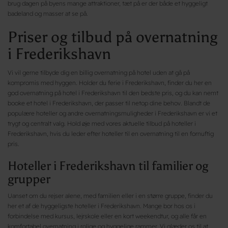
brug dagen på byens mange attraktioner, tæt på er der både et hyggeligt
badeland og masser at se på.
Priser og tilbud på overnatning
i Frederikshavn
Vi vil gerne tilbyde dig en billig overnatning på hotel uden at gå på
kompromis med hyggen. Holder du ferie i Frederikshavn, finder du her en
god overnatning på hotel i Frederikshavn til den bedste pris, og du kan nemt
booke et hotel i Frederikshavn, der passer til netop dine behov. Blandt de
populære hoteller og andre overnatningsmuligheder i Frederikshavn er vi et
trygt og centralt valg. Hold øje med vores aktuelle tilbud på hoteller i
Frederikshavn, hvis du leder efter hoteller til en overnatning til en fornuftig
pris.
Hoteller i Frederikshavn til familier og
grupper
Uanset om du rejser alene, med familien eller i en større gruppe, finder du
her et af de hyggeligste hoteller i Frederikshavn. Mange bor hos os i
forbindelse med kursus, lejrskole eller en kort weekendtur, og alle får en
komfortabel overnatning i rolige og hyggelige rammer. Vi glæder os til at