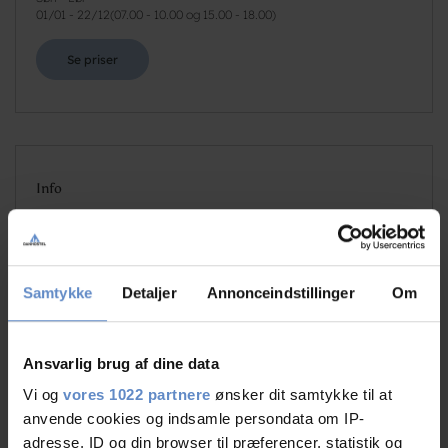
01/01
-
22/12
(
07.00 - 10.00 og 15.00 - 18.00
)
Se priser
Info
Antal senge
110
Antal værelser
27
Antal værelser med bad og/eller toilet
27
Samtykke
Detaljer
Annonceindstillinger
Om
Antal værelser uden bad og/eller toilet
0
Ansvarlig brug af dine data
Vi og
vores 1022 partnere
ønsker dit samtykke til at
anvende cookies og indsamle persondata om IP-
adresse, ID og din browser til præferencer, statistik og