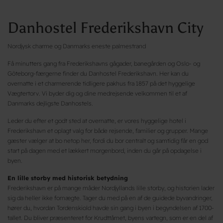
Danhostel Frederikshavn City
Nordjysk charme og Danmarks eneste palmestrand
Få minutters gang fra Frederikshavns gågader, banegården og Oslo- og
Göteborg-færgerne finder du Danhostel Frederikshavn. Her kan du
overnatte i et charmerende tidligere pakhus fra 1857 på det hyggelige
Vægtertorv. Vi byder dig og dine medrejsende velkommen til et af
Danmarks dejligste Danhostels.
Leder du efter et godt sted at overnatte, er vores hyggelige hotel i
Frederikshavn et oplagt valg for både rejsende, familier og grupper. Mange
gæster vælger at bo netop her, fordi du bor centralt og samtidig får en god
start på dagen med et lækkert morgenbord, inden du går på opdagelse i
byen.
En lille storby med historisk betydning
Frederikshavn er på mange måder Nordjyllands lille storby, og historien lader
sig da heller ikke fornægte. Tager du med på en af de guidede byvandringer,
hører du, hvordan Tordenskiold havde sin gang i byen i begyndelsen af 1700-
tallet. Du bliver præsenteret for Krudttårnet, byens vartegn, som er en del af