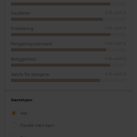
Faciliteter
8,75 ud af 10
Forplejning
9,52 ud af 10
Rengøringsstandard
9,08 ud af 10
Beliggenhed
9,46 ud af 10
Valuta for pengene
8,47 ud af 10
Gæstetyper
Alle
Familie med børn