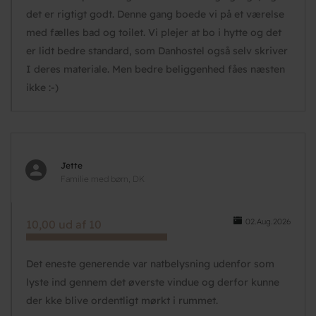
det er rigtigt godt. Denne gang boede vi på et værelse
med fælles bad og toilet. Vi plejer at bo i hytte og det
er lidt bedre standard, som Danhostel også selv skriver
I deres materiale. Men bedre beliggenhed fåes næsten
ikke :-)
Jette
Familie med børn, DK
02.Aug.2026
10,00 ud af 10
Det eneste generende var natbelysning udenfor som
lyste ind gennem det øverste vindue og derfor kunne
der kke blive ordentligt mørkt i rummet.