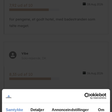
08.Aug.2026
7,92 ud af 10
for pengene, et godt hotel, med badestranden som
talte meget.
Vibe
Solo-rejsende, DK
06.Aug.2026
8,33 ud af 10
Tina
Samtykke
Detaljer
Annonceindstillinger
Om