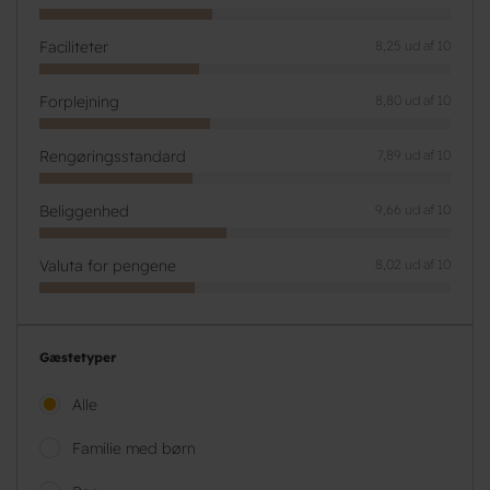
Faciliteter
8,25 ud af 10
Forplejning
8,80 ud af 10
Rengøringsstandard
7,89 ud af 10
Beliggenhed
9,66 ud af 10
Valuta for pengene
8,02 ud af 10
Gæstetyper
Alle
Familie med børn