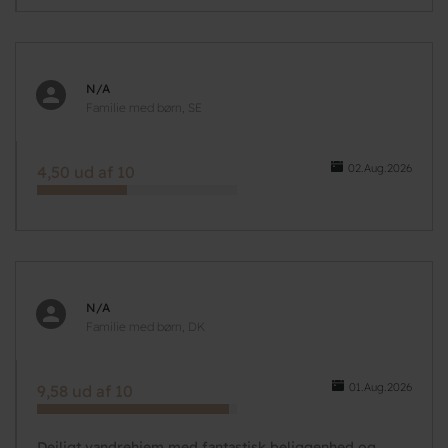
N/A
Familie med børn, SE
02.Aug.2026
4,50 ud af 10
N/A
Familie med børn, DK
01.Aug.2026
9,58 ud af 10
Dejligt vandrehjem med fantastisk beliggenhed og