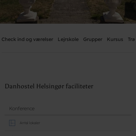
Danhostel Helsingør
Check ind og værelser
Lejrskole
Grupper
Kursus
Træ
Brug for hjælp? Ring
+45 4928 4949
Søg
Danhostel Helsingør faciliteter
Konference
Antal lokaler