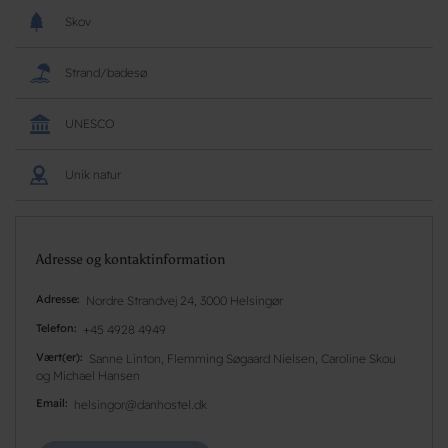
Skov
Strand/badesø
UNESCO
Unik natur
Adresse og kontaktinformation
Adresse
Nordre Strandvej 24, 3000 Helsingør
Telefon
+45 4928 4949
Vært(er)
Sanne Linton, Flemming Søgaard Nielsen, Caroline Skou
og Michael Hansen
Email
helsingor@danhostel.dk