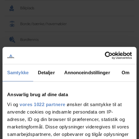
Bålplads
Borde/bænke/havemøbler
Bordtennis
Gårdhave
Legeplads
Samtykke
Detaljer
Annonceindstillinger
Om
Pentanque
Ansvarlig brug af dine data
Rygeområde
Vi og
vores 1022 partnere
ønsker dit samtykke til at
anvende cookies og indsamle persondata om IP-
adresse, ID og din browser til præferencer, statistik og
Vandrerhjems faciliteter
marketingformål. Disse oplysninger videregives til vores
samarbejdspartnere, der opbevarer og tilgår oplysninger