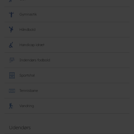
Gymnastik
Håndbold
Handicap idræt
Indendørs fodbold
Sportshal
Tennisbane
Vandring
Udendørs