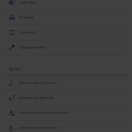
Lydanlæg
Projektor
Storskærm
Trådløs mikrofon
Sport
Afmærkede Cyklerruter
Afmærkede løberuter
Afmærkede Mountainbikeruter
Afmærkede vandreruter