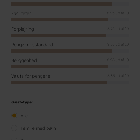
Faciliteter
8,95 ud af 10
Forplejning
8,76 ud af 10
Rengøringsstandard
9,38 ud af 10
Beliggenhed
8,98 ud af 10
Valuta for pengene
8,83 ud af 10
Gæstetyper
Alle
Familie med børn