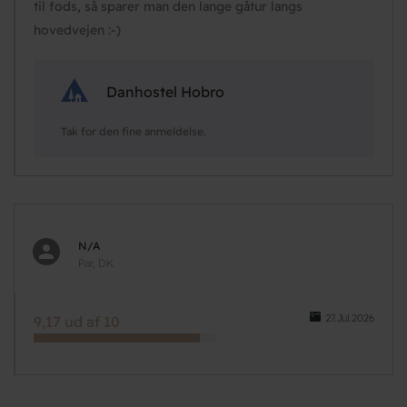
til fods, så sparer man den lange gåtur langs
hovedvejen :-)
Danhostel Hobro
Tak for den fine anmeldelse.
N/A
Par, DK
27.Jul.2026
9,17 ud af 10