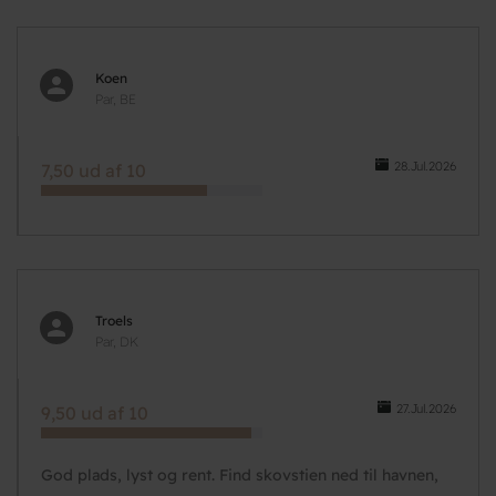
Koen
Par, BE
28.Jul.2026
7,50 ud af 10
Troels
Par, DK
27.Jul.2026
9,50 ud af 10
God plads, lyst og rent. Find skovstien ned til havnen,