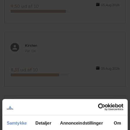
05.Aug.2026
9,50 ud af 10
Kirsten
Par, DK
05.Aug.2026
8,33 ud af 10
Dorte
Grupper, DK
Samtykke
Detaljer
Annonceindstillinger
Om