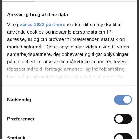
03.Aug.2026
10,00 ud af 10
Ansvarlig brug af dine data
Vi havde booket til familiefest, og alle gæster var
Vi og
vores 1022 partnere
ønsker dit samtykke til at
positive over både beliggenhed, faciliteter og
anvende cookies og indsamle persondata om IP-
personalet.
adresse, ID og din browser til præferencer, statistik og
Else er helt fantastisk
marketingformål. Disse oplysninger videregives til vores
samarbejdspartnere, der opbevarer og tilgår oplysninger
på din enhed for at vise dig målrettede annoncer, levere
tilpasset indhold, foretage annonce- og indholdsmåling,
lave målgruppeundersøgelser og udvikle tjenester. Se
N/A
mere information under
indstillinger
og i vores
Familie med børn, DK
persondatapolitik. Du kan altid trække dit samtykke
Samtykkevalg
tilbage eller ændre indstillinger fra vores
Nødvendig
02.Aug.2026
9,58 ud af 10
"Cookiedeklaration", eller ved at trykke på "Privacy
trigger" ikonet.
Præferencer
Hvis du tillader det, vil vi også gerne:
Indsamle præcise oplysninger om din placering,
Statistik