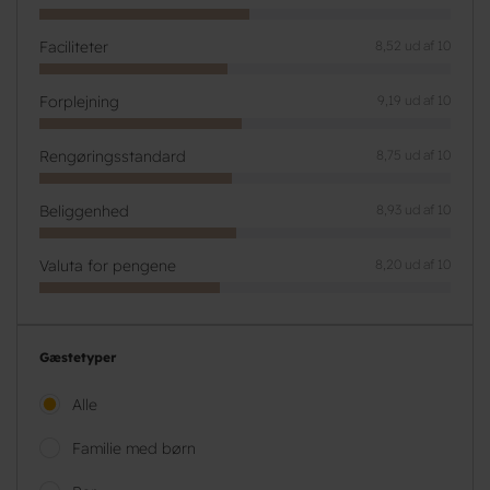
Faciliteter
8,52 ud af 10
Forplejning
9,19 ud af 10
Rengøringsstandard
8,75 ud af 10
Beliggenhed
8,93 ud af 10
Valuta for pengene
8,20 ud af 10
Gæstetyper
Alle
Familie med børn