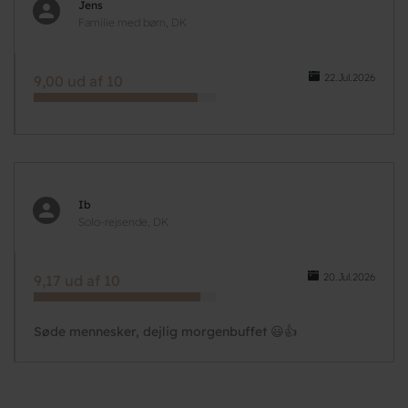
Jens
Familie med børn, DK
22.Jul.2026
9,00 ud af 10
Ib
Solo-rejsende, DK
20.Jul.2026
9,17 ud af 10
Søde mennesker, dejlig morgenbuffet 😃👍
Pagination