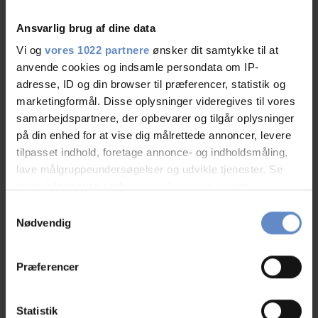
key experience for this your summer. Our family visting
Ansvarlig brug af dine data
several year and we are still enjoyed.
Tomáš Kočí, Prague
Vi og
vores 1022 partnere
ønsker dit samtykke til at
anvende cookies og indsamle persondata om IP-
adresse, ID og din browser til præferencer, statistik og
marketingformål. Disse oplysninger videregives til vores
samarbejdspartnere, der opbevarer og tilgår oplysninger
Morten
på din enhed for at vise dig målrettede annoncer, levere
Familie med børn, DK
tilpasset indhold, foretage annonce- og indholdsmåling,
lave målgruppeundersøgelser og udvikle tjenester. Se
03.Aug.2026
mere information under
indstillinger
og i vores
8,50 ud af 10
persondatapolitik. Du kan altid trække dit samtykke
Samtykkevalg
tilbage eller ændre indstillinger fra vores
Nødvendig
Kan absolut ikke klage til prisen. Brusehovedet kunne
"Cookiedeklaration", eller ved at trykke på "Privacy
godt bruge en afkalkning og der var lidt støvet på
trigger" ikonet.
hylderne, men derudover var det rigtig fint og rent.
Præferencer
Hvis du tillader det, vil vi også gerne:
Indsamle præcise oplysninger om din placering,
Statistik