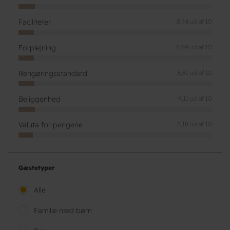
Faciliteter
8,74 ud af 10
Forplejning
8,69 ud af 10
Rengøringsstandard
8,81 ud af 10
Beliggenhed
9,11 ud af 10
Valuta for pengene
8,18 ud af 10
Gæstetyper
Alle
Familie med børn