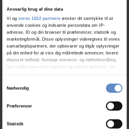
07.Aug.2026
10,00 ud af 10
Ansvarlig brug af dine data
Vi og
vores 1022 partnere
ønsker dit samtykke til at
anvende cookies og indsamle persondata om IP-
adresse, ID og din browser til præferencer, statistik og
marketingformål. Disse oplysninger videregives til vores
Jeanet
samarbejdspartnere, der opbevarer og tilgår oplysninger
Venner, DK
på din enhed for at vise dig målrettede annoncer, levere
tilpasset indhold, foretage annonce- og indholdsmåling,
lave målgruppeundersøgelser og udvikle tjenester. Se
05.Aug.2026
10,00 ud af 10
mere information under
indstillinger
og i vores
persondatapolitik. Du kan altid trække dit samtykke
Samtykkevalg
Et fantastisk godt sted, flot udsigt, rummelig værelser
tilbage eller ændre indstillinger fra vores
Nødvendig
og vidunderlig hjemmelavet morgen mad.
"Cookiedeklaration", eller ved at trykke på "Privacy
trigger" ikonet.
Præferencer
Hvis du tillader det, vil vi også gerne:
Indsamle præcise oplysninger om din placering,
Statistik
Liensol