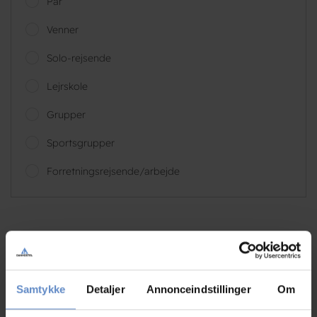
Par
Venner
Solo-rejsende
Lejrskole
Grupper
Sportsgrupper
Forretningsrejsende/arbejde
Elke
Venner, DE
Samtykke
Detaljer
Annonceindstillinger
Om