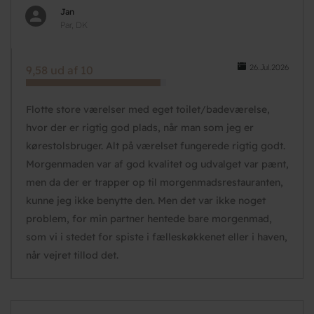
Jan
Par, DK
26.Jul.2026
9,58 ud af 10
Flotte store værelser med eget toilet/badeværelse,
hvor der er rigtig god plads, når man som jeg er
kørestolsbruger. Alt på værelset fungerede rigtig godt.
Morgenmaden var af god kvalitet og udvalget var pænt,
men da der er trapper op til morgenmadsrestauranten,
kunne jeg ikke benytte den. Men det var ikke noget
problem, for min partner hentede bare morgenmad,
som vi i stedet for spiste i fælleskøkkenet eller i haven,
når vejret tillod det.