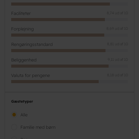
Faciliteter
8,74 ud af 10
Forplejning
8,69 ud af 10
Rengøringsstandard
8,81 ud af 10
Beliggenhed
9,11 ud af 10
Valuta for pengene
8,18 ud af 10
Gæstetyper
Alle
Familie med børn