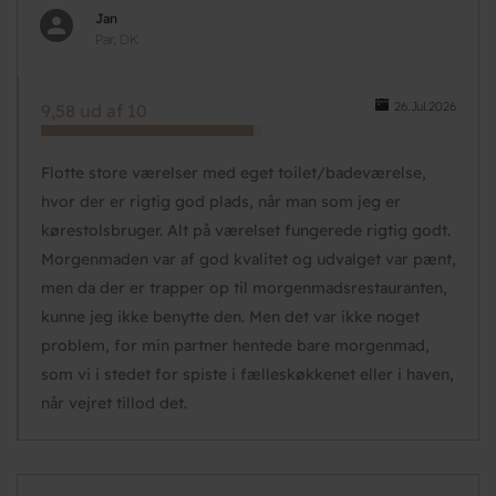
Jan
Par, DK
26.Jul.2026
9,58 ud af 10
Flotte store værelser med eget toilet/badeværelse,
hvor der er rigtig god plads, når man som jeg er
kørestolsbruger. Alt på værelset fungerede rigtig godt.
Morgenmaden var af god kvalitet og udvalget var pænt,
men da der er trapper op til morgenmadsrestauranten,
kunne jeg ikke benytte den. Men det var ikke noget
problem, for min partner hentede bare morgenmad,
som vi i stedet for spiste i fælleskøkkenet eller i haven,
når vejret tillod det.