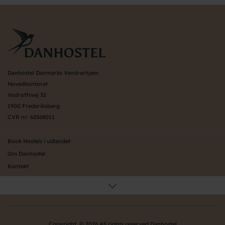
Danhostel Danmarks Vandrerhjem
Hovedkontoret
Vodroffsvej 32
1900 Frederiksberg
CVR nr: 62568011
Book Hostels i udlandet
Om Danhostel
Kontakt
Presse
Generelle vilkår
Nyheder
Organisation (hovedkontor)
Copyright © 2026 All rights reserved Danhostel