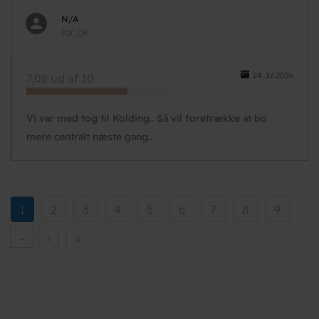
N/A
Par, DK
24.Jul.2026
7,08 ud af 10
Vi var med tog til Kolding.. Så vil foretrække at bo
mere centralt næste gang..
Pagination
Current
1
Side
2
Side
3
Side
4
Side
5
Side
6
Side
7
Side
8
Side
9
page
…
Næste
›
Sidste
»
side
side