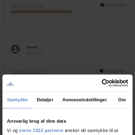
07.Aug.2026
10,00 ud af 10
Jeanet
Venner, DK
05.Aug.2026
10,00 ud af 10
Et fantastisk godt sted, flot udsigt, rummelig værelser
og vidunderlig hjemmelavet morgen mad.
Samtykke
Detaljer
Annonceindstillinger
Om
Ansvarlig brug af dine data
Vi og
vores 1022 partnere
ønsker dit samtykke til at
Liensol