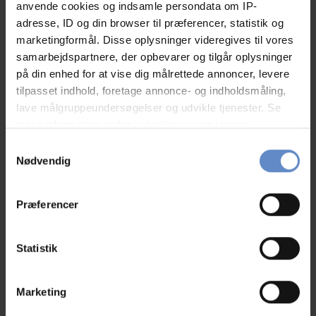
Solo-rejsende, FR
anvende cookies og indsamle persondata om IP-
adresse, ID og din browser til præferencer, statistik og
marketingformål. Disse oplysninger videregives til vores
02.Aug.2026
9,58 ud af 10
samarbejdspartnere, der opbevarer og tilgår oplysninger
på din enhed for at vise dig målrettede annoncer, levere
Host particularly gentle and helpful.
tilpasset indhold, foretage annonce- og indholdsmåling,
lave målgruppeundersøgelser og udvikle tjenester. Se
mere information under
indstillinger
og i vores
persondatapolitik. Du kan altid trække dit samtykke
Samtykkevalg
tilbage eller ændre indstillinger fra vores
Nødvendig
An
"Cookiedeklaration", eller ved at trykke på "Privacy
Familie med børn, BE
trigger" ikonet.
Præferencer
02.Aug.2026
9,58 ud af 10
Hvis du tillader det, vil vi også gerne:
Indsamle præcise oplysninger om din placering,
Statistik
der kan være nøjagtig inden for få meter
Identificere din enhed baseret på en scanning af
Marketing
dens unikke karakteristika (fingerprinting)