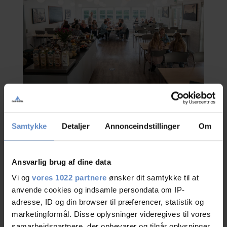
Samtykke
Detaljer
Annonceindstillinger
Om
Fester
Vi ligger gerne hus til jeres arrangement, uanset om det er barnedåb,
Ansvarlig brug af dine data
fætter/kusinefest, skolejubilæum, firmafrokosten, brunch arrangement eller
Vi og
vores 1022 partnere
ønsker dit samtykke til at
andet i tidsrummet fra kl. 11.00 til kl. 17.00. I skal kun tænke på at møde op. Vi
sørger for opdækning, forplejning, drikkevarer, servering samt oprydning. I
anvende cookies og indsamle persondata om IP-
kan naturligvis også overnatte og få morgenbuffet.
adresse, ID og din browser til præferencer, statistik og
marketingformål. Disse oplysninger videregives til vores
Vi gør opmærksom på, at vi ikke afvikler aftenarrangementer med dans og
samarbejdspartnere, der opbevarer og tilgår oplysninger
musik ad hensyn til vores overnattende gæster.