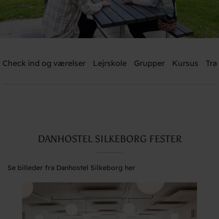
Danhostel Silkeborg
Check ind og værelser
Lejrskole
Grupper
Kursus
Træ
Brug for hjælp? Ring
+45 8682 3642
Søg
DANHOSTEL SILKEBORG FESTER
Se billeder fra Danhostel Silkeborg her