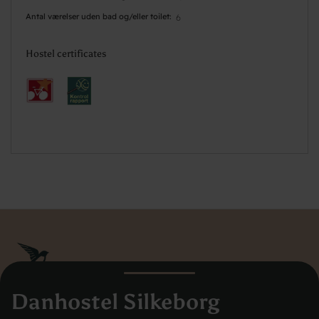
Antal værelser uden bad og/eller toilet
6
Hostel certificates
Danhostel Silkeborg
Danhostel Danmarks Vandrerhjem