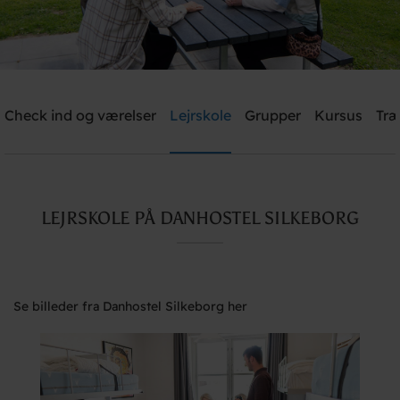
Check ind og værelser
Lejrskole
Grupper
Kursus
Træ
Send mig et tilbud
Danhostel Silkeborg
LEJRSKOLE PÅ DANHOSTEL SILKEBORG
Brug for hjælp? Ring
+45 8682 3642
Se billeder fra Danhostel Silkeborg her