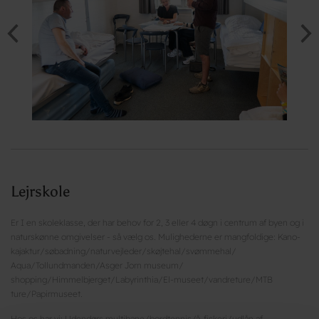
Lejrskole
Er I en skoleklasse, der har behov for 2, 3 eller 4 døgn i centrum af byen og i
naturskønne omgivelser - så vælg os. Mulighederne er mangfoldige: Kano-
kajaktur/søbadning/naturvejleder/skøjtehal/svømmehal/
Aqua/Tollundmanden/Asger Jorn museum/
shopping/Himmelbjerget/Labyrinthia/El-museet/vandreture/MTB
ture/Papirmuseet.
Hos os har vi: Udendørs multibane/bordtennis/å-fiskeri/udlån af