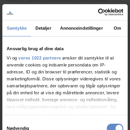
brætspil/socialt samvær og mulighed for fagligt arbejde.
Køkkenet serverer alsidig, spændende og grøn mad. Bemærk at der for
lejrskoler serveres følgende måltider: Morgenbuffet, madpakkebuffet(smør
selv) i forbindelse med morgenbuffet, og aftensmad.
Samtykke
Detaljer
Annonceindstillinger
Om
Hvad I kan lave mens I er her:
Aqua Akvarium & Dyrepark
Ansvarlig brug af dine data
Vi og
vores 1022 partnere
ønsker dit samtykke til at
Asger Jorn museet
anvende cookies og indsamle persondata om IP-
Kano- og kajak ture på åen
adresse, ID og din browser til præferencer, statistik og
Minigolf på Danmarks ældste men bedste bane (9 og 18 huller)
marketingformål. Disse oplysninger videregives til vores
samarbejdspartnere, der opbevarer og tilgår oplysninger
MTB Tour rundt i Nordskoven
på din enhed for at vise dig målrettede annoncer, levere
Orienteringsløb rundt i byen
tilpasset indhold, foretage annonce- og indholdsmåling,
lave målgruppeundersøgelser og udvikle tjenester. Se
Papirmuseet
mere information under
indstillinger
og i vores
Sejltur med Hjejlen til Himmelbjerget
persondatapolitik. Du kan altid trække dit samtykke
Samtykkevalg
tilbage eller ændre indstillinger fra vores
Nødvendig
Silkeborg museum med Tollundmanden