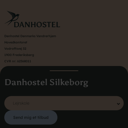
Danhostel Danmarks Vandrerhjem
Hovedkontoret
Vodroffsvej 32
1900 Frederiksberg
CVR nr: 62568011
Book Hostels i udlandet
Danhostel Silkeborg
Om Danhostel
Kontakt
Presse
Generelle vilkår
Nyheder
Send mig et tilbud
Organisation (hovedkontor)
Copyright © 2026 All rights reserved Danhostel
Værd at vide om Danhostel