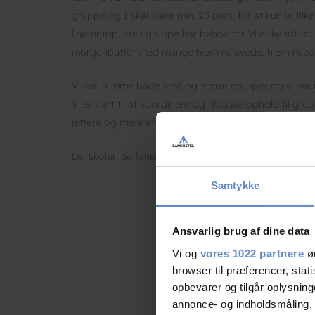
gruppe og I skal være min. 25 pers. for at kunne ti
lige netop jeres gruppe har behov for. Vi er kendt f
morgenbuffet med mange hjemmelavede, hjemmebagte
Vi kan rumme både små og større grupper og vi har 
Vi er vant til at koordinere og tilpasse ophold til g
lettere og mere effektiv.
Lejrskoler: Se fanen lejrskoler.
Samtykke
Ansvarlig brug af dine data
Vi og
vores 1022 partnere
øn
browser til præferencer, stat
opbevarer og tilgår oplysning
annonce- og indholdsmåling,