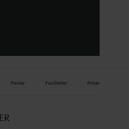
Send mig et tilbud
Fester
Faciliteter
Priser
ER