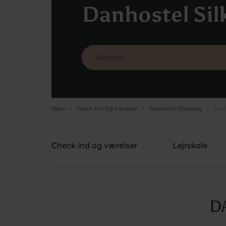
Danhostel Sil
Hjem
Check Ind Og Værelser
Danhostel Silkeborg
Danh
Danhostel Silkeborg
Brug for hjælp? Ring
+45 8682 3642
Check ind og værelser
Lejrskole
D