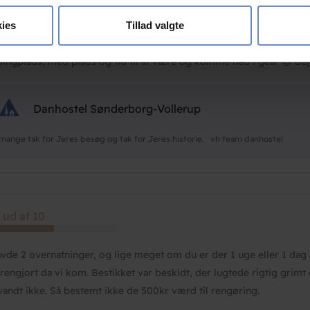
se vores indhold og annoncer, til at vise dig funktioner til sociale
der med plads til leg. Selve stedet trænger til en kærlig hånd da 
oplysninger om din brug af vores hjemmeside med vores partnere i
der og manglende håndværksmæssige skills indendørs i form af bl.a
ies
Tillad valgte
ysepartnere. Vores partnere kan kombinere disse data med andr
, er man til det hyggelige, landlige, rolige og ikke luksuriøs, så det
et fra din brug af deres tjenester.
ingplads, med plads og tid til at være og komme ned i gear 😊 dejl
Danhostel Sønderborg-Vollerup
mange tak for Jeres besøg og tak for Jeres historie. vh team danhostel
 ud af 10
avde 2 overnatninger, og lige meget om du er der 1 uge eller 1 dag
 rengjort da vi kom. Bestikket var beskidt, der lugtede rigtig grim
vandt ikke. Så bestemt ikke de 500kr værd til rengøring.