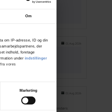
Om
ta om IP-adresse, ID og din
01.Aug.2026
s samarbejdspartnere, der
set indhold, foretage
ormation under
indstillinger
 fra vores
ter
Marketing
01.Aug.2026
ting)
odt med børn i form af hyggelige udendørs