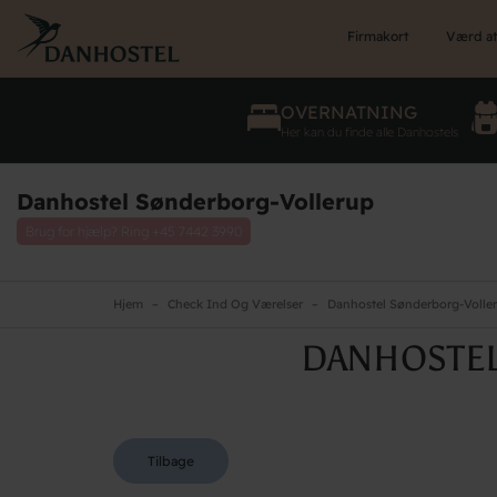
Skip
to
Firmakort
Værd at
main
content
OVERNATNING
Her kan du finde alle Danhostels
Danhostel Sønderborg-Vollerup
Brug for hjælp? Ring
+45 7442 3990
Hjem
Check Ind Og Værelser
Danhostel Sønderborg-Volle
DANHOSTEL
Tilbage