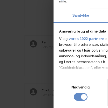
Samtykke
Ansvarlig brug af dine data
Vi og
vores 1022 partnere
øn
Per
9,17
browser til præferencer, stat
Solo-rejsende, DK
opbevarer og tilgår oplysning
annonce- og indholdsmåling,
og i vores persondatapolitik. 
"Cookiedeklaration", eller ved
Hvis du tillader det, vil vi og
Samtykkevalg
Indsamle præcise oply
Nødvendig
Charlotte
8,00
Identificere din enhed
Familie med børn, DK
Dine valg anvendes på hele w
Fint