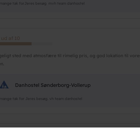
mange tak forJeres besøg mvh team danhostel
 ud af 10
eligt sted med atmosfære til rimelig pris, og god lokation til vor
en.
Danhostel Sønderborg-Vollerup
mange tak for Jeres besøg. vh team danhostel
 ud af 10