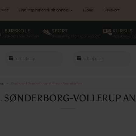
 vide
Find inspiration til dit ophold
Tilbud
Gavekort
LEJRSKOLE
SPORT
KURSUS
Lejrskoler i hele Danmark
Overnatning til dit sportsophold
Mødelokaler o
rup
Danhostel Sønderborg-Vollerup Anmeldelser
 SØNDERBORG-VOLLERUP A