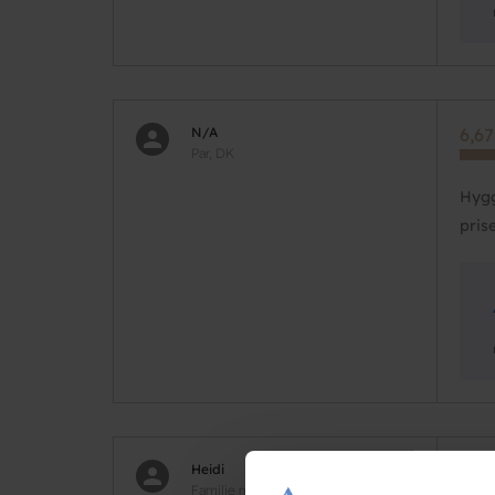
N/A
6,67
Par, DK
Hygg
pris
Heidi
8,33
Familie med børn, DK