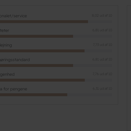
onalet/service
8,02 ud af 10
iteter
6,81 ud af 10
lejning
7,73 ud af 10
øringsstandard
6,81 ud af 10
ggenhed
7,76 ud af 10
ta for pengene
6,31 ud af 10