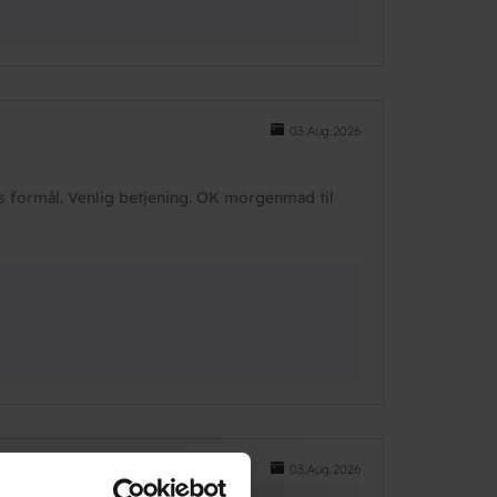
03.Aug.2026
es formål. Venlig betjening. OK morgenmad til
03.Aug.2026