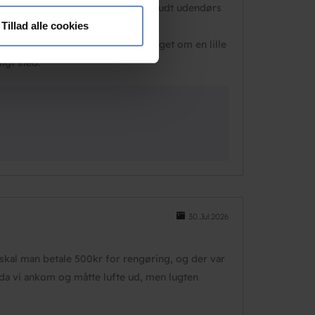
 medier og til at analysere
det er slidt og bære præg af nedbrudt udendørs
nden for sociale medier,
. el-arbejde.
Tillad alle cookies
e oplysninger, du har givet
 det helt sikkert stedet. Minder meget om en lille
igt sted.
30.Jul.2026
 skal man betale 500kr for rengøring, og der var
t da vi ankom og måtte lufte ud, men lugten