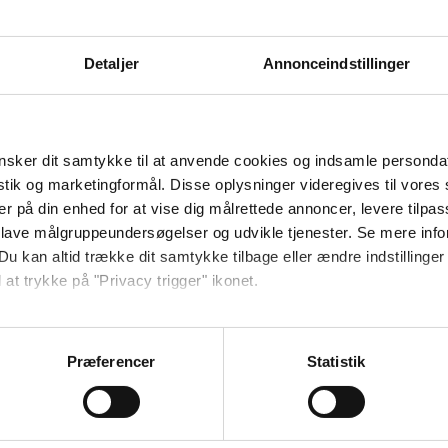
Danhostel Sønderborg-Vollerup
Detaljer
Annonceindstillinger
mange tak for jeres besøg. vh team danhostel
sker dit samtykke til at anvende cookies og indsamle personda
 ud af 10
istik og marketingformål. Disse oplysninger videregives til vore
er på din enhed for at vise dig målrettede annoncer, levere tilpas
Danhostel Sønderborg-Vollerup
 lave målgruppeundersøgelser og udvikle tjenester. Se mere inf
Du kan altid trække dit samtykke tilbage eller ændre indstillinger
tak for Jeres besøg og tak for den flotte rating. vh team danhostel
 at trykke på "Privacy trigger" ikonet.
så gerne:
sninger om din placering, der kan være nøjagtig inden for få me
Præferencer
Statistik
 ud af 10
 baseret på en scanning af dens unikke karakteristika (fingerprin
ebsitet.
 lille hostel. Stedet er hyggeligt, emmer af ro og hygge. Det er g