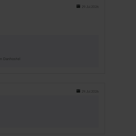
29.Jul.2026
am Danhostel
29.Jul.2026