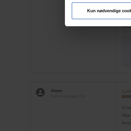
Vi bruger cookies til at tilpas
områ
vores trafik. Vi deler også 
faca
Kun nødvendige cook
annonceringspartnere og anal
Igen
dem, eller som de har indsaml
camp
Jesper
5,50
Familie med børn, DK
Vi h
ikke
fors