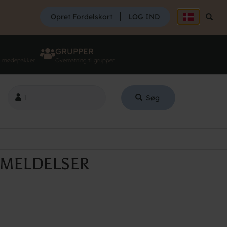
SØG
Opret Fordelskort
LOG IND
Søg
GRUPPER
g mødepakker
Overnatning til grupper
Søg
NMELDELSER