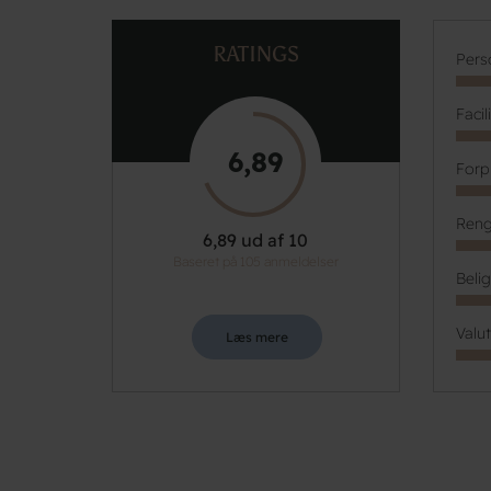
RATINGS
Pers
Facil
6,89
Forp
Reng
6,89 ud af 10
Baseret på 105 anmeldelser
Beli
Valu
Læs mere