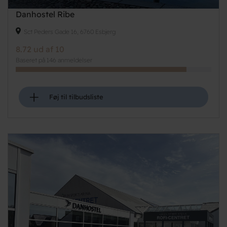
Danhostel Ribe
Sct Peders Gade 16, 6760 Esbjerg
8.72 ud af 10
Baseret på 146 anmeldelser
+
Føj til tilbudsliste