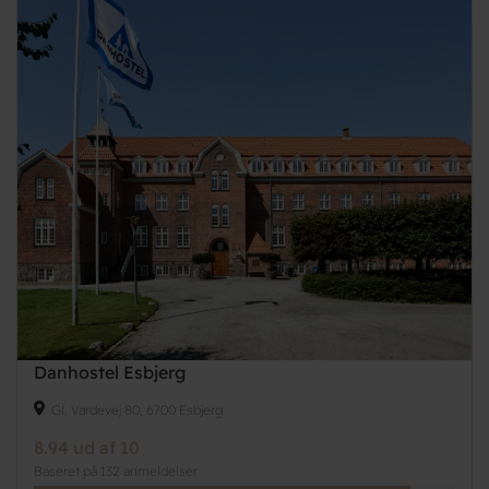
Danhostel Esbjerg
Gl. Vardevej 80, 6700 Esbjerg
8.94 ud af 10
Baseret på 132 anmeldelser