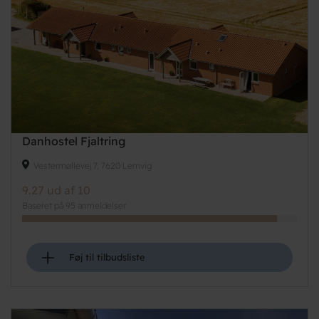
Danhostel Fjaltring
Vestermøllevej 7, 7620 Lemvig
9.27 ud af 10
Baseret på 95 anmeldelser
+
Føj til tilbudsliste