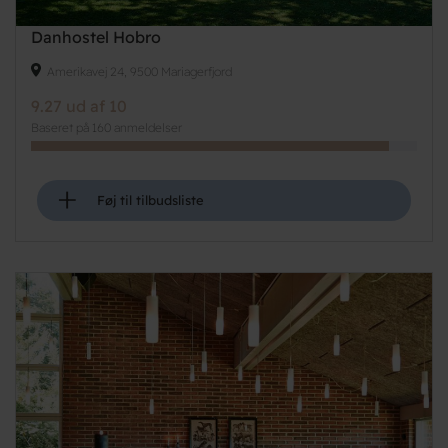
Danhostel Hobro
Amerikavej 24, 9500 Mariagerfjord
9.27 ud af 10
Baseret på 160 anmeldelser
+
Føj til tilbudsliste