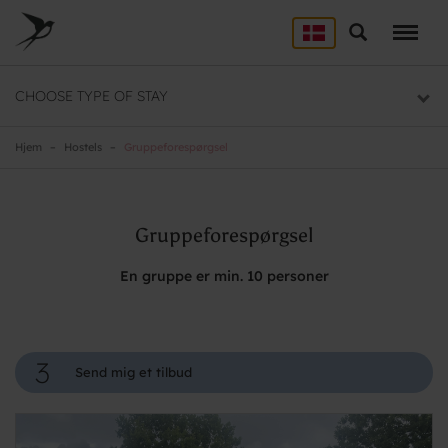
Skip
to
Søg
LEJRSKOLE
main
content
Lejrskoler i hele Danmark
CHOOSE TYPE OF STAY
SPORT
Overnatning til dit sportsophold
Hjem
Hostels
Gruppeforespørgsel
KURSUS
Mødelokaler og mødepakker
Gruppeforespørgsel
GRUPPER
En gruppe er min. 10 personer
Overnatning til grupper
3
Send mig et tilbud