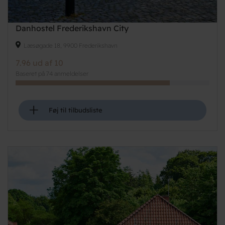
Danhostel Frederikshavn City
Læsøgade 18, 9900 Frederikshavn
7.96 ud af 10
Baseret på 74 anmeldelser
+
Føj til tilbudsliste