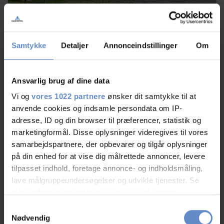
Danhostel Helsingør
Samtykke
Detaljer
Annonceindstillinger
Om
Nordre Strandvej 24, 3000 Helsingør
8.60 ud af 10
Baseret på 142 anmeldelser
Ansvarlig brug af dine data
Vi og
vores 1022 partnere
ønsker dit samtykke til at
+
anvende cookies og indsamle persondata om IP-
Føj til tilbudsliste
adresse, ID og din browser til præferencer, statistik og
marketingformål. Disse oplysninger videregives til vores
samarbejdspartnere, der opbevarer og tilgår oplysninger
på din enhed for at vise dig målrettede annoncer, levere
tilpasset indhold, foretage annonce- og indholdsmåling,
lave målgruppeundersøgelser og udvikle tjenester. Se
mere information under
indstillinger
og i vores
persondatapolitik. Du kan altid trække dit samtykke
Samtykkevalg
tilbage eller ændre indstillinger fra vores
Nødvendig