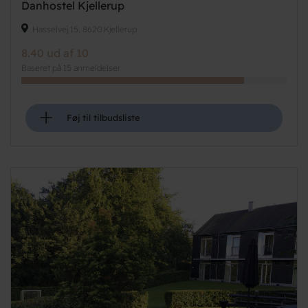
Danhostel Kjellerup
Hasselvej 15, 8620 Kjellerup
8.40 ud af 10
Baseret på 15 anmeldelser
+
Føj til tilbudsliste