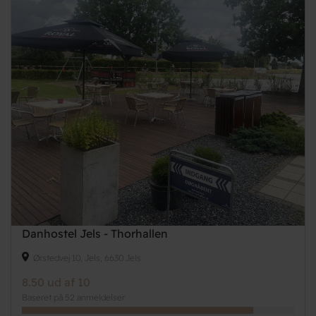
Danhostel Jels - Thorhallen
Ørstedvej 10, Jels, 6630 Jels
8.50 ud af 10
Baseret på 52 anmeldelser