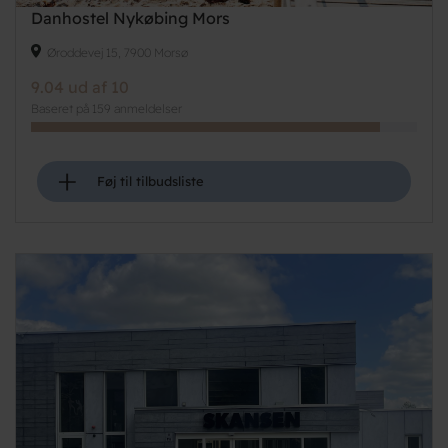
Danhostel Nykøbing Mors
Øroddevej 15, 7900 Morsø
9.04 ud af 10
Baseret på 159 anmeldelser
+
Føj til tilbudsliste