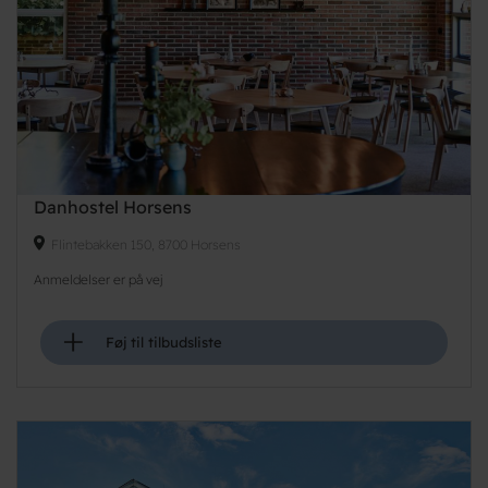
Danhostel Horsens
Flintebakken 150, 8700 Horsens
Anmeldelser er på vej
+
Føj til tilbudsliste