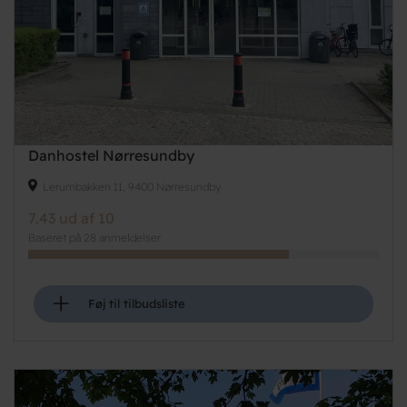
Danhostel Nørresundby
Lerumbakken 11, 9400 Nørresundby
7.43 ud af 10
Baseret på 28 anmeldelser
+
Føj til tilbudsliste