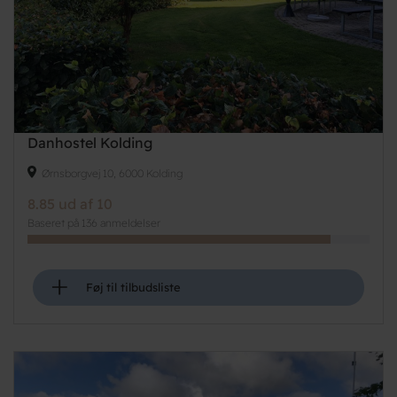
Danhostel Kolding
Ørnsborgvej 10, 6000 Kolding
8.85 ud af 10
Baseret på 136 anmeldelser
+
Føj til tilbudsliste