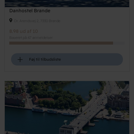
Danhostel Brande
Dr. Arendsvej 2, 7330 Brande
8.98 ud af 10
Baseret på 47 anmeldelser
+
Føj til tilbudsliste