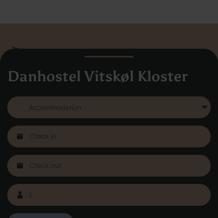
Danhostel Vitskøl Kloster
Danhostel Hovedkontor
Vodroffsvej 32
1900 Frederiksberg
CVR nr: 62568011
About Danhostel
Youth hostels abroad
Worth knowing - Hosteling
FAQ
Online Gallery
Danhostels in Jutland