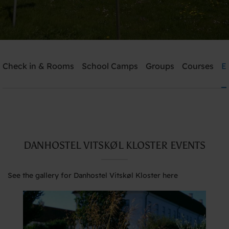
Danhostel Vitskøl Kloster
Check in & Rooms
School Camps
Groups
Courses
E
Need help? Ring:
+45 5135 7765
Search
DANHOSTEL VITSKØL KLOSTER EVENTS
See the gallery for Danhostel Vitskøl Kloster here