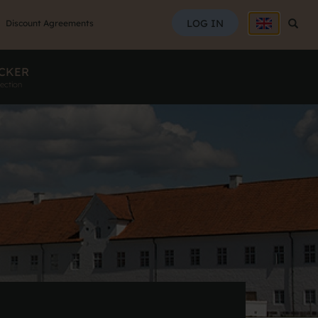
SEAR
LOG IN
Searc
Discount Agreements
CKER
ection