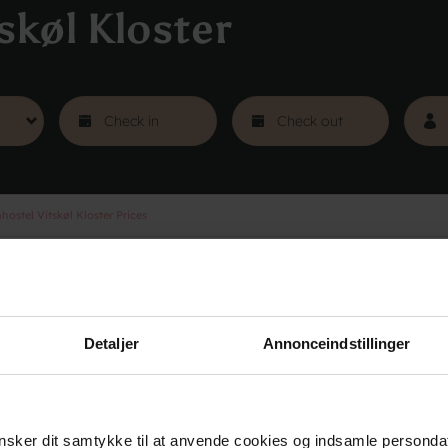
skøl Kloster
ostel Vitskøl Kloster Prices
s
Groups
Courses
Ev
Detaljer
Annonceindstillinger
sker dit samtykke til at anvende cookies og indsamle personda