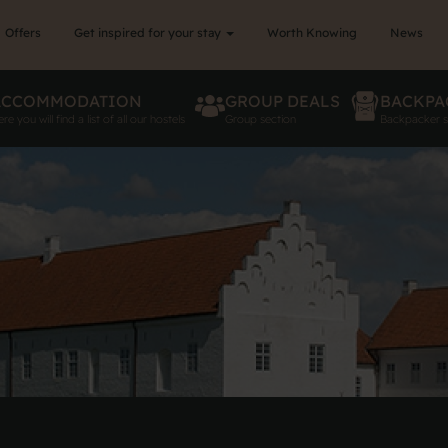
Offers
Get inspired for your stay
Worth Knowing
News
ACCOMMODATION
GROUP DEALS
BACKPA
re you will find a list of all our hostels
Group section
Backpacker s