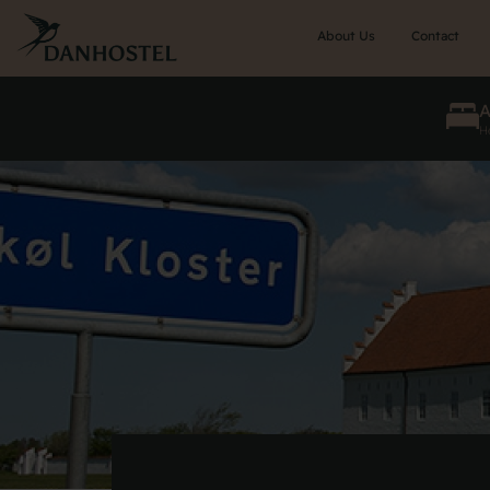
Skip
to
About Us
Contact
main
content
He