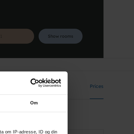
Show rooms
Search
ents
Facilities
Prices
Om
ta om IP-adresse, ID og din